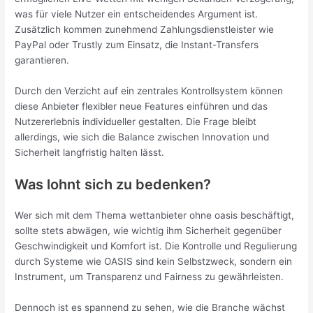
was für viele Nutzer ein entscheidendes Argument ist.
Zusätzlich kommen zunehmend Zahlungsdienstleister wie
PayPal oder Trustly zum Einsatz, die Instant-Transfers
garantieren.
Durch den Verzicht auf ein zentrales Kontrollsystem können
diese Anbieter flexibler neue Features einführen und das
Nutzererlebnis individueller gestalten. Die Frage bleibt
allerdings, wie sich die Balance zwischen Innovation und
Sicherheit langfristig halten lässt.
Was lohnt sich zu bedenken?
Wer sich mit dem Thema wettanbieter ohne oasis beschäftigt,
sollte stets abwägen, wie wichtig ihm Sicherheit gegenüber
Geschwindigkeit und Komfort ist. Die Kontrolle und Regulierung
durch Systeme wie OASIS sind kein Selbstzweck, sondern ein
Instrument, um Transparenz und Fairness zu gewährleisten.
Dennoch ist es spannend zu sehen, wie die Branche wächst