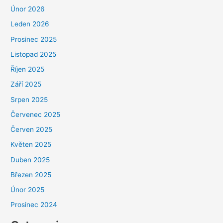
Únor 2026
Leden 2026
Prosinec 2025
Listopad 2025
Říjen 2025
Září 2025
Srpen 2025
Červenec 2025
Červen 2025
Květen 2025
Duben 2025
Březen 2025
Únor 2025
Prosinec 2024