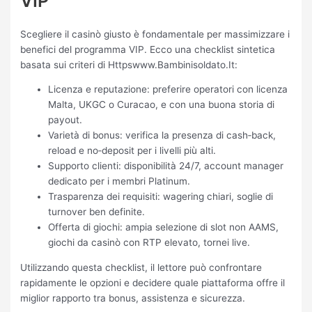
VIP
Scegliere il casinò giusto è fondamentale per massimizzare i
benefici del programma VIP. Ecco una checklist sintetica
basata sui criteri di Httpswww.Bambinisoldato.It:
Licenza e reputazione: preferire operatori con licenza
Malta, UKGC o Curacao, e con una buona storia di
payout.
Varietà di bonus: verifica la presenza di cash‑back,
reload e no‑deposit per i livelli più alti.
Supporto clienti: disponibilità 24/7, account manager
dedicato per i membri Platinum.
Trasparenza dei requisiti: wagering chiari, soglie di
turnover ben definite.
Offerta di giochi: ampia selezione di slot non AAMS,
giochi da casinò con RTP elevato, tornei live.
Utilizzando questa checklist, il lettore può confrontare
rapidamente le opzioni e decidere quale piattaforma offre il
miglior rapporto tra bonus, assistenza e sicurezza.