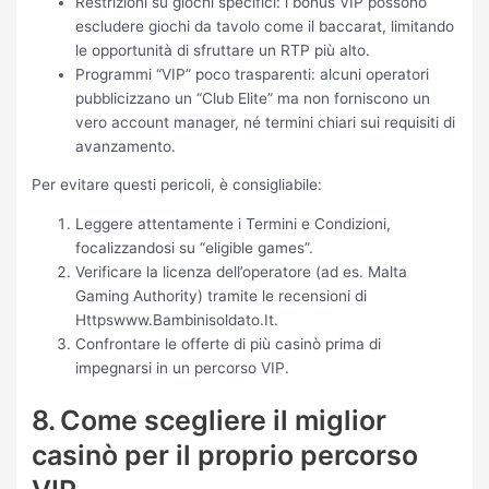
Restrizioni su giochi specifici: i bonus VIP possono
escludere giochi da tavolo come il baccarat, limitando
le opportunità di sfruttare un RTP più alto.
Programmi “VIP” poco trasparenti: alcuni operatori
pubblicizzano un “Club Elite” ma non forniscono un
vero account manager, né termini chiari sui requisiti di
avanzamento.
Per evitare questi pericoli, è consigliabile:
Leggere attentamente i Termini e Condizioni,
focalizzandosi su “eligible games”.
Verificare la licenza dell’operatore (ad es. Malta
Gaming Authority) tramite le recensioni di
Httpswww.Bambinisoldato.It.
Confrontare le offerte di più casinò prima di
impegnarsi in un percorso VIP.
8. Come scegliere il miglior
casinò per il proprio percorso