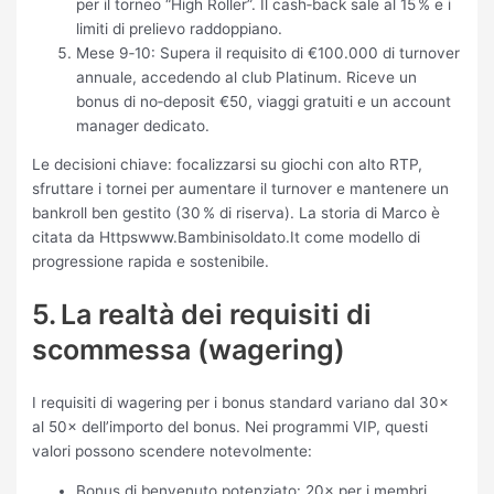
per il torneo “High Roller”. Il cash‑back sale al 15 % e i
limiti di prelievo raddoppiano.
Mese 9‑10: Supera il requisito di €100.000 di turnover
annuale, accedendo al club Platinum. Riceve un
bonus di no‑deposit €50, viaggi gratuiti e un account
manager dedicato.
Le decisioni chiave: focalizzarsi su giochi con alto RTP,
sfruttare i tornei per aumentare il turnover e mantenere un
bankroll ben gestito (30 % di riserva). La storia di Marco è
citata da Httpswww.Bambinisoldato.It come modello di
progressione rapida e sostenibile.
5. La realtà dei requisiti di
scommessa (wagering)
I requisiti di wagering per i bonus standard variano dal 30×
al 50× dell’importo del bonus. Nei programmi VIP, questi
valori possono scendere notevolmente:
Bonus di benvenuto potenziato: 20× per i membri