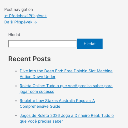
Post navigation
←
Předchozí Příspěvek
Další Příspěvek
→
Hledat
Hledat
Recent Posts
Dive into the Deep End: Free Dolphin Slot Machine
Action Down Under
Roleta Online: Tudo o que você precisa saber para
jogar com sucesso
Roulette Low Stakes Australia Popular: A
Comprehensive Guide
Jogos de Roleta 2026 Jogo a Dinheiro Real: Tudo o
que você precisa saber