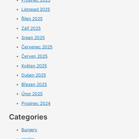
Listopad 2025
Říjen 2025
Září 2025
Srpen 2025
Červenec 2025
Červen 2025
Květen 2025
Duben 2025
Březen 2025
Únor 2025
Prosinec 2024
Categories
Burgery