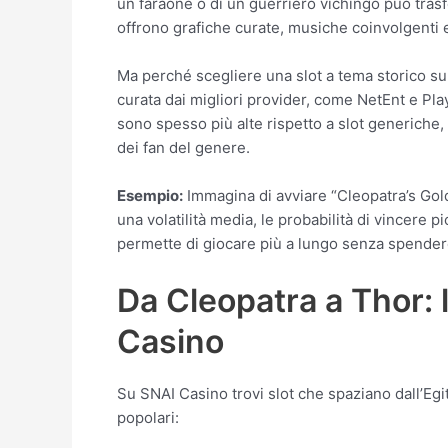
un faraone o di un guerriero vichingo può tras
offrono grafiche curate, musiche coinvolgenti e
Ma perché scegliere una slot a tema storico su 
curata dai migliori provider, come NetEnt e Play
sono spesso più alte rispetto a slot generiche,
dei fan del genere.
Esempio:
Immagina di avviare “Cleopatra’s Gol
una volatilità media, le probabilità di vincere p
permette di giocare più a lungo senza spendere 
Da Cleopatra a Thor: 
Casino
Su SNAI Casino trovi slot che spaziano dall’Egi
popolari: