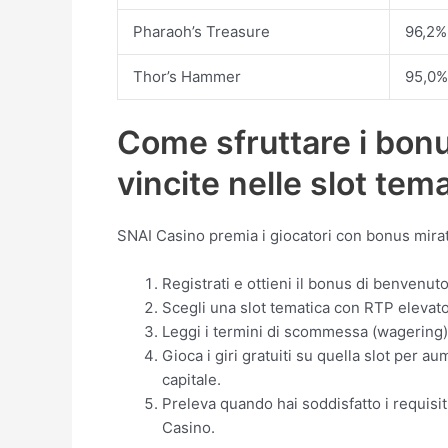
Pharaoh’s Treasure
96,2%
Thor’s Hammer
95,0%
Come sfruttare i bon
vincite nelle slot tem
SNAI Casino premia i giocatori con bonus mirati
Registrati e ottieni il bonus di benvenuto
Scegli una slot tematica con RTP elevato
Leggi i termini di scommessa (wagering).
Gioca i giri gratuiti su quella slot per au
capitale.
Preleva quando hai soddisfatto i requisit
Casino.