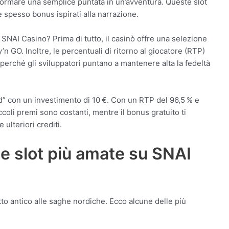
formare una semplice puntata in un’avventura. Queste slot
 spesso bonus ispirati alla narrazione.
SNAI Casino? Prima di tutto, il casinò offre una selezione
’n GO. Inoltre, le percentuali di ritorno al giocatore (RTP)
 perché gli sviluppatori puntano a mantenere alta la fedeltà
d” con un investimento di 10 €. Con un RTP del 96,5 % e
iccoli premi sono costanti, mentre il bonus gratuito ti
ulteriori crediti.
le slot più amate su SNAI
tto antico alle saghe nordiche. Ecco alcune delle più