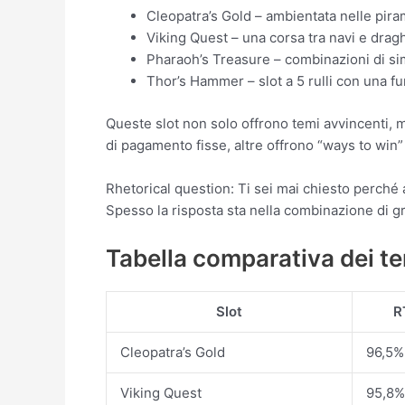
Cleopatra’s Gold – ambientata nelle pirami
Viking Quest – una corsa tra navi e draghi
Pharaoh’s Treasure – combinazioni di si
Thor’s Hammer – slot a 5 rulli con una f
Queste slot non solo offrono temi avvincenti,
di pagamento fisse, altre offrono “ways to win”
Rhetorical question: Ti sei mai chiesto perché a
Spesso la risposta sta nella combinazione di gra
Tabella comparativa dei te
Slot
R
Cleopatra’s Gold
96,5%
Viking Quest
95,8%