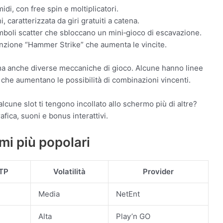
di, con free spin e moltiplicatori.
, caratterizzata da giri gratuiti a catena.
mboli scatter che sbloccano un mini‑gioco di escavazione.
unzione “Hammer Strike” che aumenta le vincite.
 ma anche diverse meccaniche di gioco. Alcune hanno linee
 che aumentano le possibilità di combinazioni vincenti.
lcune slot ti tengono incollato allo schermo più di altre?
fica, suoni e bonus interattivi.
mi più popolari
TP
Volatilità
Provider
Media
NetEnt
Alta
Play’n GO