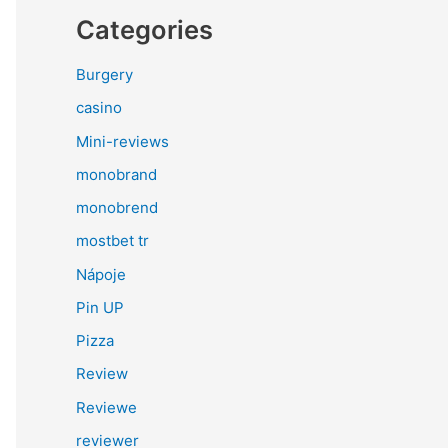
Categories
Burgery
casino
Mini-reviews
monobrand
monobrend
mostbet tr
Nápoje
Pin UP
Pizza
Review
Reviewe
reviewer