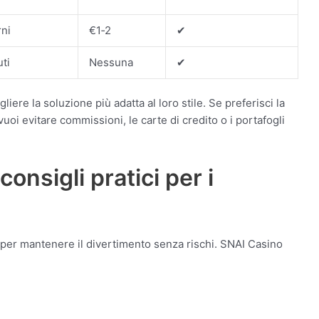
rni
€1‑2
✔︎
ti
Nessuna
✔︎
iere la soluzione più adatta al loro stile. Se preferisci la
vuoi evitare commissioni, le carte di credito o i portafogli
onsigli pratici per i
er mantenere il divertimento senza rischi. SNAI Casino