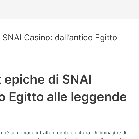
i SNAI Casino: dall’antico Egitto
ot epiche di SNAI
co Egitto alle leggende
perché combinano intrattenimento e cultura. Un’immagine di