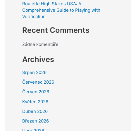
Roulette High Stakes USA: A
Comprehensive Guide to Playing with
Verification
Recent Comments
Žádné komentáře.
Archives
Srpen 2026
Červenec 2026
Červen 2026
Květen 2026
Duben 2026
Březen 2026
Únor 2026