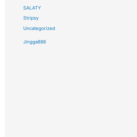
SALATY
Stripsy
Uncategorized
Jingga888