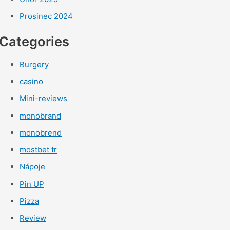
Prosinec 2024
Categories
Burgery
casino
Mini-reviews
monobrand
monobrend
mostbet tr
Nápoje
Pin UP
Pizza
Review