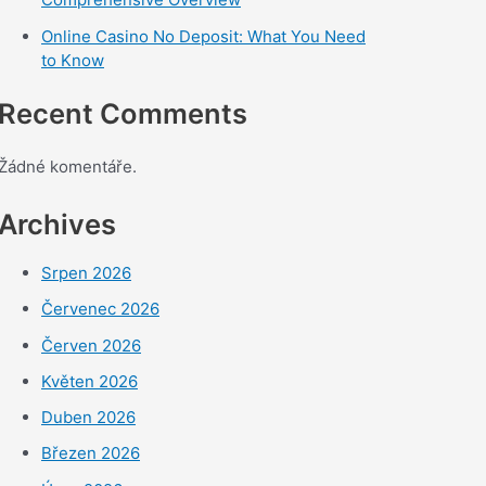
Online Casino No Deposit: What You Need
to Know
Recent Comments
Žádné komentáře.
Archives
Srpen 2026
Červenec 2026
Červen 2026
Květen 2026
Duben 2026
Březen 2026