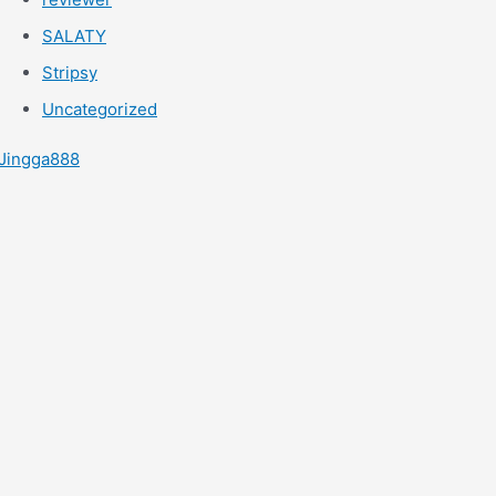
SALATY
Stripsy
Uncategorized
Jingga888