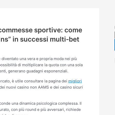
i scommesse sportive: come
ns” in successi multi‑bet
è diventato una vera e propria moda nei più
 possibilità di moltiplicare la quota con una sola
centi, generano guadagni esponenziali.
rcato, è utile consultare la pagina dei
migliori
 dei nuovi casino non AAMS e dei casino sicuri
asconde una dinamica psicologica complessa. Il
ato, con più round e più avversari, richiede