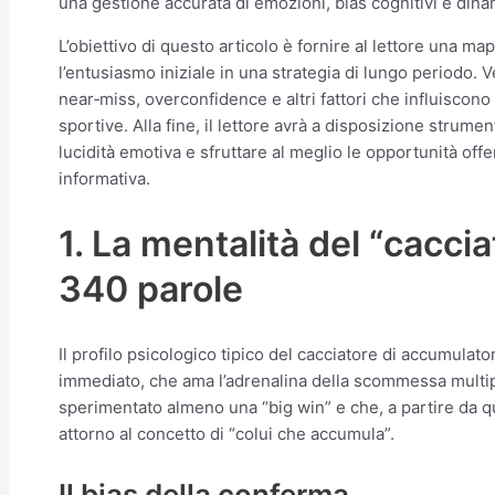
una gestione accurata di emozioni, bias cognitivi e din
L’obiettivo di questo articolo è fornire al lettore una m
l’entusiasmo iniziale in una strategia di lungo periodo. 
near‑miss, overconfidence e altri fattori che influisco
sportive. Alla fine, il lettore avrà a disposizione strumen
lucidità emotiva e sfruttare al meglio le opportunità of
informativa.
1. La mentalità del “caccia
340 parole
Il profilo psicologico tipico del cacciatore di accumulator
immediato, che ama l’adrenalina della scommessa multi
sperimentato almeno una “big win” e che, a partire da qu
attorno al concetto di “colui che accumula”.
Il bias della conferma