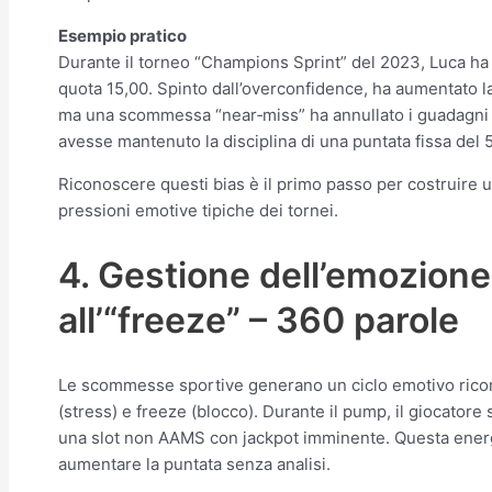
Esempio pratico
Durante il torneo “Champions Sprint” del 2023, Luca ha
quota 15,00. Spinto dall’overconfidence, ha aumentato la
ma una scommessa “near‑miss” ha annullato i guadagni p
avesse mantenuto la disciplina di una puntata fissa del 
Riconoscere questi bias è il primo passo per costruire un
pressioni emotive tipiche dei tornei.
4. Gestione dell’emozione
all’“freeze” – 360 parole
Le scommesse sportive generano un ciclo emotivo riconos
(stress) e freeze (blocco). Durante il pump, il giocatore 
una slot non AAMS con jackpot imminente. Questa energ
aumentare la puntata senza analisi.