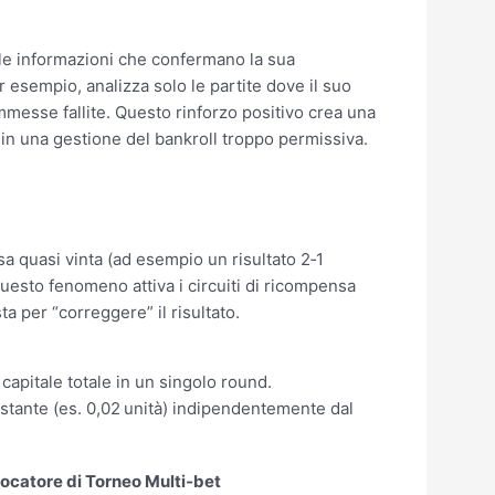
o le informazioni che confermano la sua
 esempio, analizza solo le partite dove il suo
mmesse fallite. Questo rinforzo positivo crea una
e in una gestione del bankroll troppo permissiva.
sa quasi vinta (ad esempio un risultato 2‑1
Questo fenomeno attiva i circuiti di ricompensa
a per “correggere” il risultato.
 capitale totale in un singolo round.
stante (es. 0,02 unità) indipendentemente dal
ocatore di Torneo Multi‑bet