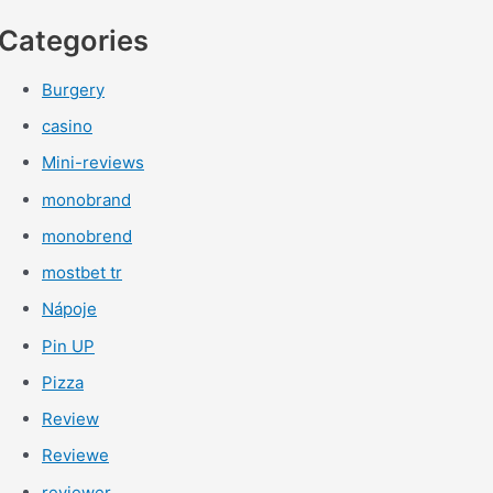
Categories
Burgery
casino
Mini-reviews
monobrand
monobrend
mostbet tr
Nápoje
Pin UP
Pizza
Review
Reviewe
reviewer