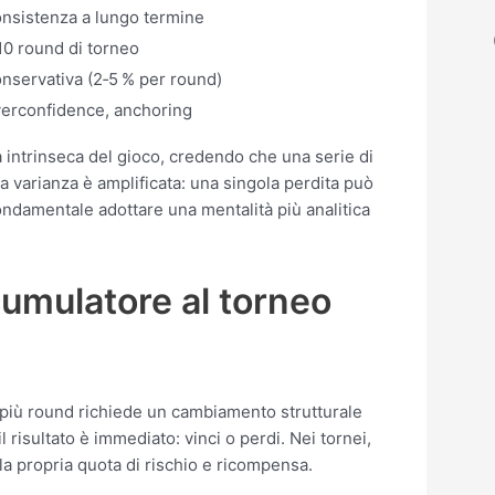
nsistenza a lungo termine
10 round di torneo
nservativa (2‑5 % per round)
erconfidence, anchoring
a intrinseca del gioco, credendo che una serie di
 la varianza è amplificata: una singola perdita può
è fondamentale adottare una mentalità più analitica
cumulatore al torneo
più round richiede un cambiamento strutturale
 risultato è immediato: vinci o perdi. Nei tornei,
n la propria quota di rischio e ricompensa.