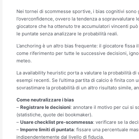
Nei tornei di scommesse sportive, i bias cognitivi sono gl
l’overconfidence, ovvero la tendenza a sopravvalutare le
giocatore che ha ottenuto tre accumulatori vincenti può
le puntate senza analizzare le probabilità reali.
L’anchoring è un altro bias frequente: il giocatore fissa il
come riferimento per tutte le successive decisioni, igno
meteo.
La availability heuristic porta a valutare la probabilità di
esempi recenti. Se l’ultima partita di calcio è finita con
sovrastimare la probabilità di un altro risultato simile, 
Come neutralizzare i bias
–
Registrare le decisioni
: annotare il motivo per cui si 
(statistiche, quote dei bookmaker).
–
Usare checklist pre‑scommessa
: verificare se la dec
–
Imporre limiti di puntata
: fissare una percentuale mas
indipendentemente dal livello di fiducia.