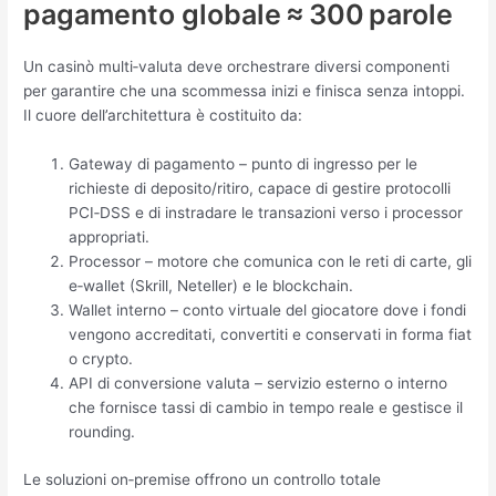
pagamento globale ≈ 300 parole
Un casinò multi‑valuta deve orchestrare diversi componenti
per garantire che una scommessa inizi e finisca senza intoppi.
Il cuore dell’architettura è costituito da:
Gateway di pagamento – punto di ingresso per le
richieste di deposito/ritiro, capace di gestire protocolli
PCI‑DSS e di instradare le transazioni verso i processor
appropriati.
Processor – motore che comunica con le reti di carte, gli
e‑wallet (Skrill, Neteller) e le blockchain.
Wallet interno – conto virtuale del giocatore dove i fondi
vengono accreditati, convertiti e conservati in forma fiat
o crypto.
API di conversione valuta – servizio esterno o interno
che fornisce tassi di cambio in tempo reale e gestisce il
rounding.
Le soluzioni on‑premise offrono un controllo totale