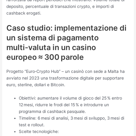
deposito, percentuale di transazioni crypto, e importi di
cashback erogati.
Caso studio: implementazione di
un sistema di pagamento
multi‑valuta in un casino
europeo ≈ 300 parole
Progetto “Euro‑Crypto Hub” – un casinò con sede a Malta ha
avviato nel 2023 una trasformazione digitale per supportare
euro, sterline, dollari e Bitcoin.
Obiettivi: aumentare il volume di gioco del 25 % entro
12 mesi, ridurre le frodi del 15 % e introdurre un
programma di cashback pasquale.
Timeline: 6 mesi di analisi, 3 mesi di sviluppo, 3 mesi di
test e rollout.
Scelte tecnologiche: