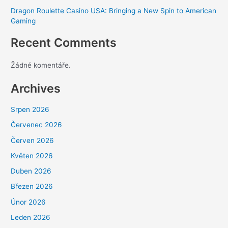
Dragon Roulette Casino USA: Bringing a New Spin to American
Gaming
Recent Comments
Žádné komentáře.
Archives
Srpen 2026
Červenec 2026
Červen 2026
Květen 2026
Duben 2026
Březen 2026
Únor 2026
Leden 2026