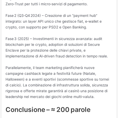
Zero‑Trust per tutti i micro‑servizi di pagamento.
Fase 2 (Q3‑Q4 2024) – Creazione di un “payment hub”
integrato: un layer API unico che gestisce fiat, e‑wallet e
crypto, con supporto per PSD2 e Open Banking.
Fase 3 (2025) – Investimenti in sicurezza avanzata: audit
blockchain per le crypto, adoption di soluzioni di Secure
Enclave per la protezione delle chiavi private, e
implementazione di AI‑driven fraud detection in tempo reale.
Parallelamente, il team marketing pianificherà nuove
campagne cashback legate a festività future (Natale,
Halloween) e a eventi sportivi (scommesse sportive su tornei
di calcio). La combinazione di infrastruttura solida, sicurezza
rigorosa e offerte mirate garantirà al casinò una posizione di
leadership nel mercato dei giochi online multi‑valuta.
Conclusione – ≈ 200 parole