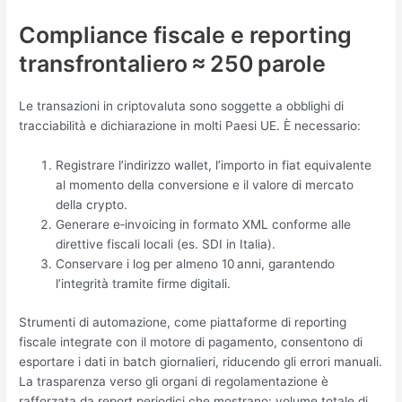
Compliance fiscale e reporting
transfrontaliero ≈ 250 parole
Le transazioni in criptovaluta sono soggette a obblighi di
tracciabilità e dichiarazione in molti Paesi UE. È necessario:
Registrare l’indirizzo wallet, l’importo in fiat equivalente
al momento della conversione e il valore di mercato
della crypto.
Generare e‑invoicing in formato XML conforme alle
direttive fiscali locali (es. SDI in Italia).
Conservare i log per almeno 10 anni, garantendo
l’integrità tramite firme digitali.
Strumenti di automazione, come piattaforme di reporting
fiscale integrate con il motore di pagamento, consentono di
esportare i dati in batch giornalieri, riducendo gli errori manuali.
La trasparenza verso gli organi di regolamentazione è
rafforzata da report periodici che mostrano: volume totale di