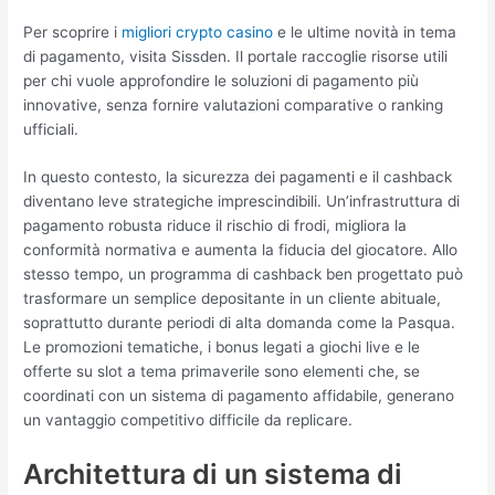
Per scoprire i
migliori crypto casino
e le ultime novità in tema
di pagamento, visita Sissden. Il portale raccoglie risorse utili
per chi vuole approfondire le soluzioni di pagamento più
innovative, senza fornire valutazioni comparative o ranking
ufficiali.
In questo contesto, la sicurezza dei pagamenti e il cashback
diventano leve strategiche imprescindibili. Un’infrastruttura di
pagamento robusta riduce il rischio di frodi, migliora la
conformità normativa e aumenta la fiducia del giocatore. Allo
stesso tempo, un programma di cashback ben progettato può
trasformare un semplice depositante in un cliente abituale,
soprattutto durante periodi di alta domanda come la Pasqua.
Le promozioni tematiche, i bonus legati a giochi live e le
offerte su slot a tema primaverile sono elementi che, se
coordinati con un sistema di pagamento affidabile, generano
un vantaggio competitivo difficile da replicare.
Architettura di un sistema di