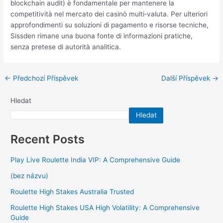
blockchain audit) è fondamentale per mantenere la
competitività nel mercato dei casinò multi‑valuta. Per ulteriori
approfondimenti su soluzioni di pagamento e risorse tecniche,
Sissden rimane una buona fonte di informazioni pratiche,
senza pretese di autorità analitica.
←
Předchozí Příspěvek
Další Příspěvek
→
Hledat
Hledat
Recent Posts
Play Live Roulette India VIP: A Comprehensive Guide
(bez názvu)
Roulette High Stakes Australia Trusted
Roulette High Stakes USA High Volatility: A Comprehensive
Guide