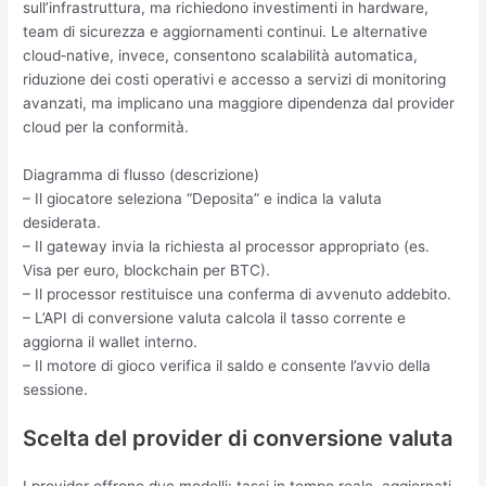
sull’infrastruttura, ma richiedono investimenti in hardware,
team di sicurezza e aggiornamenti continui. Le alternative
cloud‑native, invece, consentono scalabilità automatica,
riduzione dei costi operativi e accesso a servizi di monitoring
avanzati, ma implicano una maggiore dipendenza dal provider
cloud per la conformità.
Diagramma di flusso (descrizione)
– Il giocatore seleziona “Deposita” e indica la valuta
desiderata.
– Il gateway invia la richiesta al processor appropriato (es.
Visa per euro, blockchain per BTC).
– Il processor restituisce una conferma di avvenuto addebito.
– L’API di conversione valuta calcola il tasso corrente e
aggiorna il wallet interno.
– Il motore di gioco verifica il saldo e consente l’avvio della
sessione.
Scelta del provider di conversione valuta