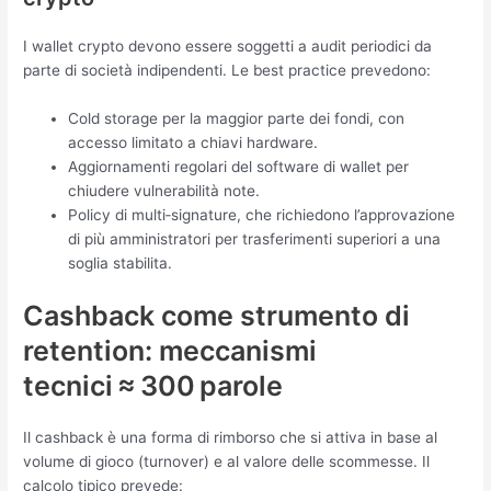
I wallet crypto devono essere soggetti a audit periodici da
parte di società indipendenti. Le best practice prevedono:
Cold storage per la maggior parte dei fondi, con
accesso limitato a chiavi hardware.
Aggiornamenti regolari del software di wallet per
chiudere vulnerabilità note.
Policy di multi‑signature, che richiedono l’approvazione
di più amministratori per trasferimenti superiori a una
soglia stabilita.
Cashback come strumento di
retention: meccanismi
tecnici ≈ 300 parole
Il cashback è una forma di rimborso che si attiva in base al
volume di gioco (turnover) e al valore delle scommesse. Il
calcolo tipico prevede: