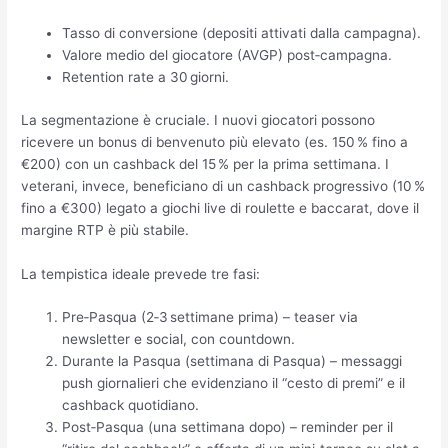
Tasso di conversione (depositi attivati dalla campagna).
Valore medio del giocatore (AVGP) post‑campagna.
Retention rate a 30 giorni.
La segmentazione è cruciale. I nuovi giocatori possono
ricevere un bonus di benvenuto più elevato (es. 150 % fino a
€200) con un cashback del 15 % per la prima settimana. I
veterani, invece, beneficiano di un cashback progressivo (10 %
fino a €300) legato a giochi live di roulette e baccarat, dove il
margine RTP è più stabile.
La tempistica ideale prevede tre fasi:
Pre‑Pasqua (2‑3 settimane prima) – teaser via
newsletter e social, con countdown.
Durante la Pasqua (settimana di Pasqua) – messaggi
push giornalieri che evidenziano il “cesto di premi” e il
cashback quotidiano.
Post‑Pasqua (una settimana dopo) – reminder per il