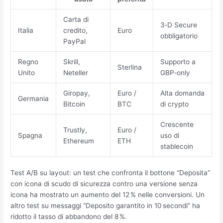
Carta di
3‑D Secure
Italia
credito,
Euro
obbligatorio
PayPal
Regno
Skrill,
Supporto a
Sterlina
Unito
Neteller
GBP‑only
Giropay,
Euro /
Alta domanda
Germania
Bitcoin
BTC
di crypto
Crescente
Trustly,
Euro /
Spagna
uso di
Ethereum
ETH
stablecoin
Test A/B su layout: un test che confronta il bottone “Deposita”
con icona di scudo di sicurezza contro una versione senza
icona ha mostrato un aumento del 12 % nelle conversioni. Un
altro test su messaggi “Deposito garantito in 10 secondi” ha
ridotto il tasso di abbandono del 8 %.