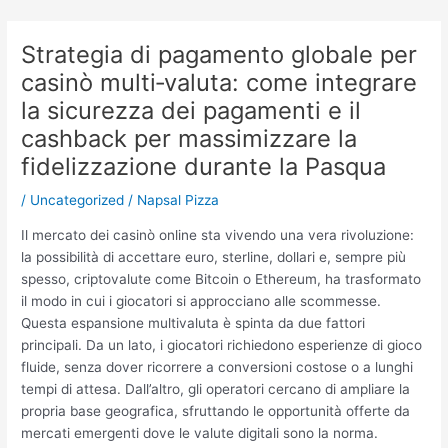
Přeskočit
Post
na
navigation
Strategia di pagamento globale per
obsah
casinò multi‑valuta: come integrare
la sicurezza dei pagamenti e il
cashback per massimizzare la
fidelizzazione durante la Pasqua
/
Uncategorized
/ Napsal
Pizza
Il mercato dei casinò online sta vivendo una vera rivoluzione:
la possibilità di accettare euro, sterline, dollari e, sempre più
spesso, criptovalute come Bitcoin o Ethereum, ha trasformato
il modo in cui i giocatori si approcciano alle scommesse.
Questa espansione multivaluta è spinta da due fattori
principali. Da un lato, i giocatori richiedono esperienze di gioco
fluide, senza dover ricorrere a conversioni costose o a lunghi
tempi di attesa. Dall’altro, gli operatori cercano di ampliare la
propria base geografica, sfruttando le opportunità offerte da
mercati emergenti dove le valute digitali sono la norma.