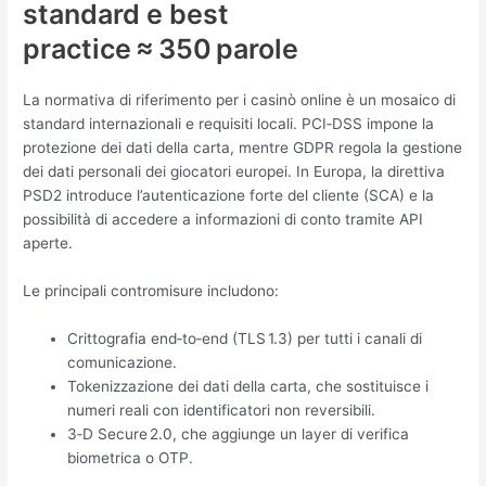
standard e best
practice ≈ 350 parole
La normativa di riferimento per i casinò online è un mosaico di
standard internazionali e requisiti locali. PCI‑DSS impone la
protezione dei dati della carta, mentre GDPR regola la gestione
dei dati personali dei giocatori europei. In Europa, la direttiva
PSD2 introduce l’autenticazione forte del cliente (SCA) e la
possibilità di accedere a informazioni di conto tramite API
aperte.
Le principali contromisure includono:
Crittografia end‑to‑end (TLS 1.3) per tutti i canali di
comunicazione.
Tokenizzazione dei dati della carta, che sostituisce i
numeri reali con identificatori non reversibili.
3‑D Secure 2.0, che aggiunge un layer di verifica
biometrica o OTP.