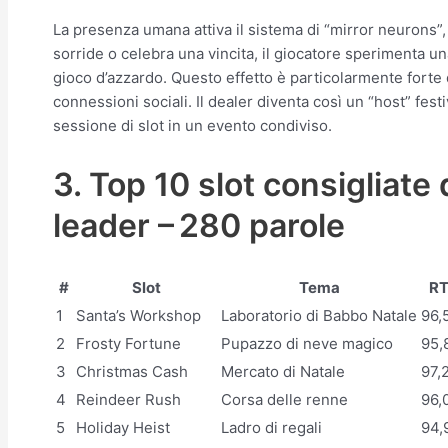
La presenza umana attiva il sistema di “mirror neurons”,
sorride o celebra una vincita, il giocatore sperimenta un
gioco d’azzardo. Questo effetto è particolarmente forte
connessioni sociali. Il dealer diventa così un “host” fes
sessione di slot in un evento condiviso.
3. Top 10 slot consigliate
leader – 280 parole
#
Slot
Tema
R
1
Santa’s Workshop
Laboratorio di Babbo Natale
96,
2
Frosty Fortune
Pupazzo di neve magico
95,
3
Christmas Cash
Mercato di Natale
97,
4
Reindeer Rush
Corsa delle renne
96,
5
Holiday Heist
Ladro di regali
94,