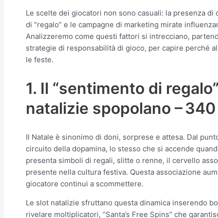
Le scelte dei giocatori non sono casuali: la presenza di 
di “regalo” e le campagne di marketing mirate influenzano
Analizzeremo come questi fattori si intrecciano, partendo 
strategie di responsabilità di gioco, per capire perché
le feste.
1. Il “sentimento di regalo”
natalizie spopolano – 340
Il Natale è sinonimo di doni, sorprese e attesa. Dal punto d
circuito della dopamina, lo stesso che si accende quand
presenta simboli di regali, slitte o renne, il cervello as
presente nella cultura festiva. Questa associazione aume
giocatore continui a scommettere.
Le slot natalizie sfruttano questa dinamica inserendo bo
rivelare moltiplicatori, “Santa’s Free Spins” che garanti