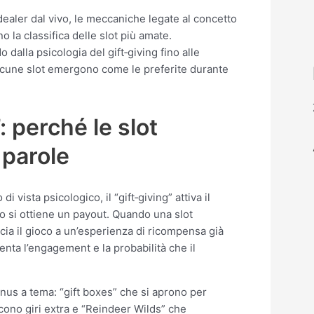
dealer dal vivo, le meccaniche legate al concetto
 la classifica delle slot più amate.
dalla psicologia del gift‑giving fino alle
 alcune slot emergono come le preferite durante
: perché le slot
 parole
i vista psicologico, il “gift‑giving” attiva il
o si ottiene un payout. Quando una slot
socia il gioco a un’esperienza di ricompensa già
nta l’engagement e la probabilità che il
nus a tema: “gift boxes” che si aprono per
scono giri extra e “Reindeer Wilds” che