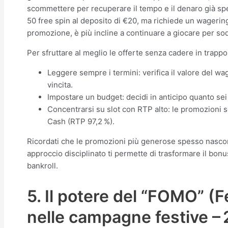
scommettere per recuperare il tempo e il denaro già spe
50 free spin al deposito di €20, ma richiede un wagering d
promozione, è più incline a continuare a giocare per sodd
Per sfruttare al meglio le offerte senza cadere in trappol
Leggere sempre i termini: verifica il valore del wag
vincita.
Impostare un budget: decidi in anticipo quanto sei
Concentrarsi su slot con RTP alto: le promozioni 
Cash (RTP 97,2 %).
Ricordati che le promozioni più generose spesso nascond
approccio disciplinato ti permette di trasformare il bon
bankroll.
5. Il potere del “FOMO” (
nelle campagne festive – 