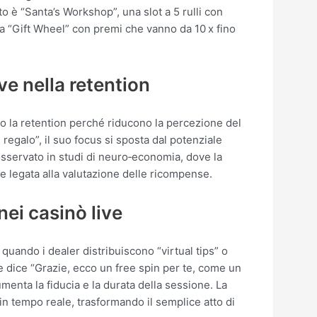
 è “Santa’s Workshop”, una slot a 5 rulli con
una “Gift Wheel” con premi che vanno da 10 x fino
ive nella retention
o la retention perché riducono la percezione del
regalo”, il suo focus si sposta dal potenziale
osservato in studi di neuro‑economia, dove la
ale legata alla valutazione delle ricompense.
nei casinò live
a quando i dealer distribuiscono “virtual tips” o
he dice “Grazie, ecco un free spin per te, come un
enta la fiducia e la durata della sessione. La
in tempo reale, trasformando il semplice atto di