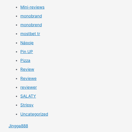
Mini-reviews
monobrand
monobrend
mostbet tr
Nápoje
Pin UP
Pizza
Review
Reviewe
reviewer
SALATY
Stripsy
Uncategorized
Jingga888