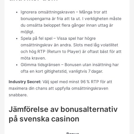
Ignorera omsättningskraven – Många tror att
bonuspengarna är fria att ta ut. I verkligheten måste
du omsätta beloppet flera gånger innan uttag är
möjligt.
Spela på fel spel – Vissa spel har högre
omsättningskrav än andra. Slots med låg volatilitet
och hög RTP (Return to Player) är oftast bäst för att
möta kraven.
Glömma tidsgränsen – Bonusen utan insättning har
ofta en kort giltighetstid, vanligtvis 7 dagar.
Industry Secret:
Välj spel med minst 96 % RTP för att
maximera din chans att uppfylla omsättningskraven
snabbare.
Jämförelse av bonusalternativ
på svenska casinon
Bonus