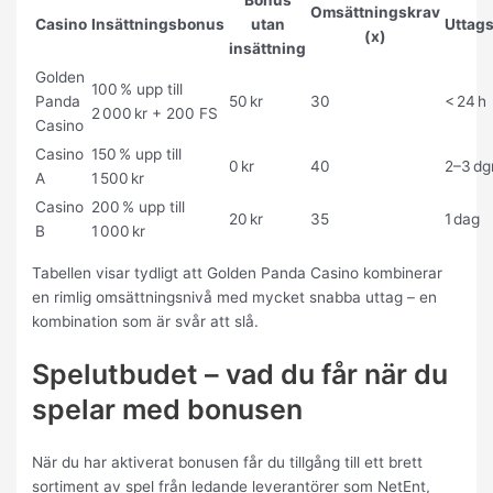
Omsättningskrav
Casino
Insättningsbonus
utan
Uttags
(x)
insättning
Golden
100 % upp till
Panda
50 kr
30
< 24 h
2 000 kr + 200 FS
Casino
Casino
150 % upp till
0 kr
40
2–3 dg
A
1 500 kr
Casino
200 % upp till
20 kr
35
1 dag
B
1 000 kr
Tabellen visar tydligt att Golden Panda Casino kombinerar
en rimlig omsättningsnivå med mycket snabba uttag – en
kombination som är svår att slå.
Spelutbudet – vad du får när du
spelar med bonusen
När du har aktiverat bonusen får du tillgång till ett brett
sortiment av spel från ledande leverantörer som NetEnt,