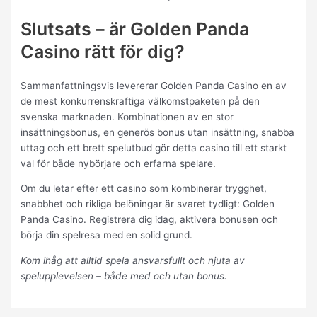
Slutsats – är Golden Panda
Casino rätt för dig?
Sammanfattningsvis levererar Golden Panda Casino en av
de mest konkurrenskraftiga välkomstpaketen på den
svenska marknaden. Kombinationen av en stor
insättningsbonus, en generös bonus utan insättning, snabba
uttag och ett brett spelutbud gör detta casino till ett starkt
val för både nybörjare och erfarna spelare.
Om du letar efter ett casino som kombinerar trygghet,
snabbhet och rikliga belöningar är svaret tydligt: Golden
Panda Casino. Registrera dig idag, aktivera bonusen och
börja din spelresa med en solid grund.
Kom ihåg att alltid spela ansvarsfullt och njuta av
spelupplevelsen – både med och utan bonus.