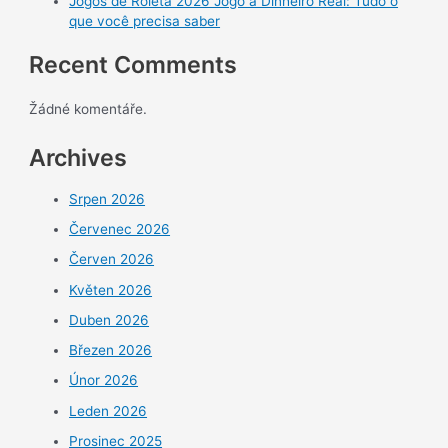
Jogos de Roleta 2026 Jogo a Dinheiro Real: Tudo o
que você precisa saber
Recent Comments
Žádné komentáře.
Archives
Srpen 2026
Červenec 2026
Červen 2026
Květen 2026
Duben 2026
Březen 2026
Únor 2026
Leden 2026
Prosinec 2025