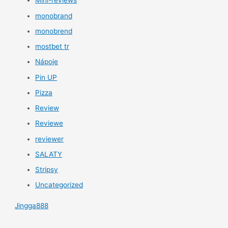
Mini-reviews
monobrand
monobrend
mostbet tr
Nápoje
Pin UP
Pizza
Review
Reviewe
reviewer
SALATY
Stripsy
Uncategorized
Jingga888