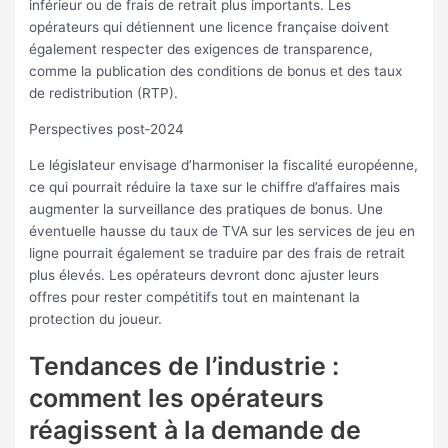
inférieur ou de frais de retrait plus importants. Les
opérateurs qui détiennent une licence française doivent
également respecter des exigences de transparence,
comme la publication des conditions de bonus et des taux
de redistribution (RTP).
Perspectives post‑2024
Le législateur envisage d’harmoniser la fiscalité européenne,
ce qui pourrait réduire la taxe sur le chiffre d’affaires mais
augmenter la surveillance des pratiques de bonus. Une
éventuelle hausse du taux de TVA sur les services de jeu en
ligne pourrait également se traduire par des frais de retrait
plus élevés. Les opérateurs devront donc ajuster leurs
offres pour rester compétitifs tout en maintenant la
protection du joueur.
Tendances de l’industrie :
comment les opérateurs
réagissent à la demande de