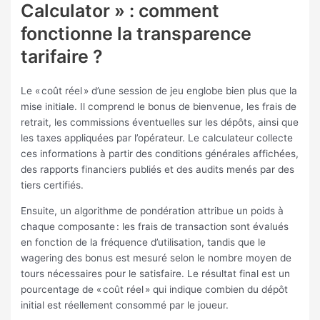
Calculator » : comment
fonctionne la transparence
tarifaire ?
Le « coût réel » d’une session de jeu englobe bien plus que la
mise initiale. Il comprend le bonus de bienvenue, les frais de
retrait, les commissions éventuelles sur les dépôts, ainsi que
les taxes appliquées par l’opérateur. Le calculateur collecte
ces informations à partir des conditions générales affichées,
des rapports financiers publiés et des audits menés par des
tiers certifiés.
Ensuite, un algorithme de pondération attribue un poids à
chaque composante : les frais de transaction sont évalués
en fonction de la fréquence d’utilisation, tandis que le
wagering des bonus est mesuré selon le nombre moyen de
tours nécessaires pour le satisfaire. Le résultat final est un
pourcentage de « coût réel » qui indique combien du dépôt
initial est réellement consommé par le joueur.