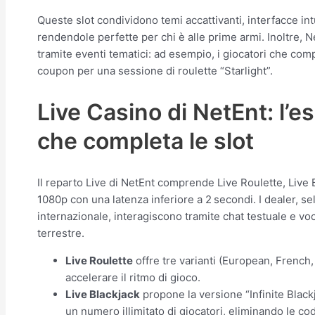
Queste slot condividono temi accattivanti, interfacce i
rendendole perfette per chi è alle prime armi. Inoltre, Net
tramite eventi tematici: ad esempio, i giocatori che com
coupon per una sessione di roulette “Starlight”.
Live Casino di NetEnt: l’e
che completa le slot
Il reparto Live di NetEnt comprende Live Roulette, Live B
1080p con una latenza inferiore a 2 secondi. I dealer, se
internazionale, interagiscono tramite chat testuale e v
terrestre.
Live Roulette
offre tre varianti (European, French
accelerare il ritmo di gioco.
Live Blackjack
propone la versione “Infinite Black
un numero illimitato di giocatori, eliminando le cod