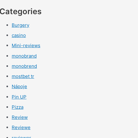
Categories
Burgery
casino
Mini-reviews
monobrand
monobrend
mostbet tr
Nápoje
Pin UP
Pizza
Review
Reviewe
reviewer