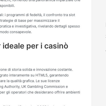
isponibili.
: i programmi di fedeltà, il confronto tra slot
trategie di base per massimizzare il
 pratica e investigativa, rivelando dettagli spesso
in modo consapevole.
 ideale per i casinò
one di storia solida e innovazione costante.
 migrato interamente su HTML5, garantendo
care la qualità grafica. Le sue licenze
ing Authority, UK Gambling Commission e
per gli operatori che desiderano offrire ambienti