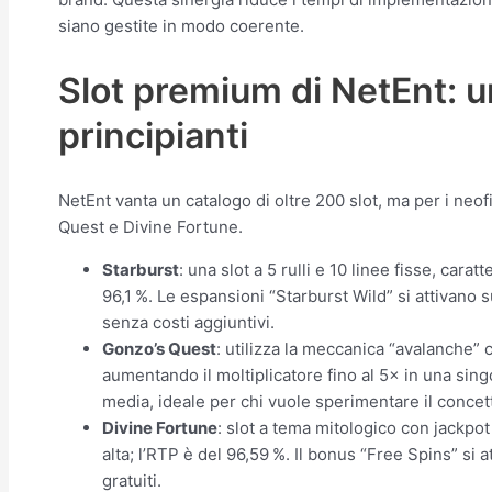
siano gestite in modo coerente.
Slot premium di NetEnt: u
principianti
NetEnt vanta un catalogo di oltre 200 slot, ma per i neof
Quest e Divine Fortune.
Starburst
: una slot a 5 rulli e 10 linee fisse, cara
96,1 %. Le espansioni “Starburst Wild” si attivano 
senza costi aggiuntivi.
Gonzo’s Quest
: utilizza la meccanica “avalanche”
aumentando il moltiplicatore fino al 5× in una singo
media, ideale per chi vuole sperimentare il concett
Divine Fortune
: slot a tema mitologico con jackpot 
alta; l’RTP è del 96,59 %. Il bonus “Free Spins” si at
gratuiti.