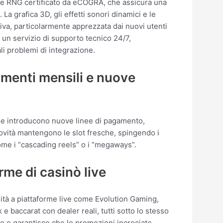
re RNG certificato da eCOGRA, che assicura una
 La grafica 3D, gli effetti sonori dinamici e le
va, particolarmente apprezzata dai nuovi utenti
e un servizio di supporto tecnico 24/7,
i problemi di integrazione.
menti mensili e nuove
he introducono nuove linee di pagamento,
novità mantengono le slot fresche, spingendo i
come i “cascading reels” o i “megaways”.
rme di casinò live
uità a piattaforme live come Evolution Gaming,
 e baccarat con dealer reali, tutti sotto lo stesso
e e garantisce che le promozioni incrociate