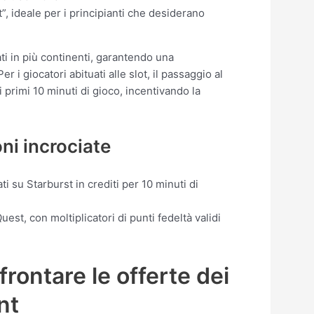
, ideale per i principianti che desiderano
ti in più continenti, garantendo una
 i giocatori abituati alle slot, il passaggio al
i primi 10 minuti di gioco, incentivando la
oni incrociate
i su Starburst in crediti per 10 minuti di
, con moltiplicatori di punti fedeltà validi
rontare le offerte dei
nt