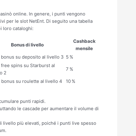
casinò online. In genere, i punti vengono
 per le slot NetEnt. Di seguito una tabella
 loro cataloghi:
Cashback
Bonus di livello
mensile
 bonus su deposito al livello 3
5 %
 free spins su Starburst al
7 %
lo 2
 bonus su roulette al livello 4
10 %
ccumulare punti rapidi.
fruttando le cascade per aumentare il volume di
i livello più elevati, poiché i punti live spesso
um.