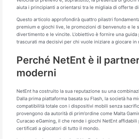
aiuta i principianti a orientarsi tra le migliaia di offerte d
Questo articolo approfondirà quattro pilastri fondamentali
premium e giochi live, le promozioni di benvenuto e le s
divertimento e le vincite. L’obiettivo è fornire una guida
trascurati ma decisivi per chi vuole iniziare a giocare 
Perché NetEnt è il partner
moderni
NetEnt ha costruito la sua reputazione su una combinazi
Dalla prima piattaforma basata su Flash, la società ha
compatibilità totale con i dispositivi mobili senza sacrifi
provengono da autorità di prim’ordine come Malta Gam
Curacao eGaming, il che rende i giochi NetEnt affidabili 
certificati a giocatori di tutto il mondo.