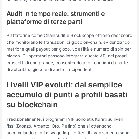
Audit in tempo reale: strumenti e
piattaforme di terze parti
Piattaforme come ChainAudit e BlockScope offrono dashboard
che monitorano le transazioni di gioco on‑chain, evidenziando
metriche quali payout per gioco, volatilità e numero di spin per
blocco. Gli operatori possono integrare queste API nei propri
cruscotti di compliance, consentendo audit continui da parte
di autorità di gioco e di auditor indipendenti.
Livelli VIP evoluti: dal semplice
accumulo di punti a profili basati
su blockchain
Tradizionalmente, i programmi VIP sono strutturati su livelli
fissi (Bronzo, Argento, Oro, Platino) che si ottengono
accumulando punti di wagering. I criteri di avanzamento sono