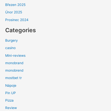
Březen 2025
Únor 2025
Prosinec 2024
Categories
Burgery
casino
Mini-reviews
monobrand
monobrend
mostbet tr
Nápoje
Pin UP
Pizza
Review