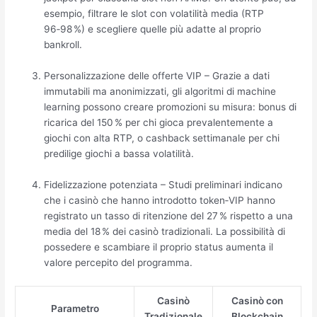
esempio, filtrare le slot con volatilità media (RTP
96‑98 %) e scegliere quelle più adatte al proprio
bankroll.
Personalizzazione delle offerte VIP – Grazie a dati
immutabili ma anonimizzati, gli algoritmi di machine
learning possono creare promozioni su misura: bonus di
ricarica del 150 % per chi gioca prevalentemente a
giochi con alta RTP, o cashback settimanale per chi
predilige giochi a bassa volatilità.
Fidelizzazione potenziata – Studi preliminari indicano
che i casinò che hanno introdotto token‑VIP hanno
registrato un tasso di ritenzione del 27 % rispetto a una
media del 18 % dei casinò tradizionali. La possibilità di
possedere e scambiare il proprio status aumenta il
valore percepito del programma.
Casinò
Casinò con
Parametro
Tradizionale
Blockchain