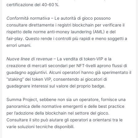
certificazione del 40‑60 %.
Conformità normativa
– Le autorità di gioco possono
consultare direttamente i registri blockchain per verificare il
rispetto delle norme anti‑money laundering (AML) e del
fair‑play. Questo rende i controlli più rapidi e meno soggetti a
errori umani.
Nuove linee di revenue
– La vendita di token‑VIP e la
creazione di mercati secondari per NFT‑livelli aprono flussi di
guadagno aggiuntivi. Alcuni operatori hanno già sperimentato il
“staking” dei token VIP, consentendo ai giocatori di
guadagnare interessi sul valore del proprio badge.
Summa Project, sebbene non sia un operatore, fornisce una
panoramica delle normative emergenti e delle best practice
per l’adozione della blockchain nel settore del gioco.
Consultare il sito può aiutare gli operatori a orientarsi tra le
varie soluzioni tecniche disponibili.