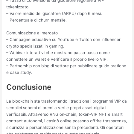
– Tasso di conversione da giocatore regolare a VIP
tokenizzato.
– Valore medio del giocatore (ARPU) dopo 6 mesi.
– Percentuale di churn mensile.
Comunicazione al mercato
– Campagne educative su YouTube e Twitch con influencer
crypto specializzati in gaming.
– Webinar interattivi che mostrano passo‑passo come
connettere un wallet e verificare il proprio livello VIP.
– Partnership con blog di settore per pubblicare guide pratiche
e case study.
Conclusione
La blockchain sta trasformando i tradizionali programmi VIP da
semplici schemi di premi a veri e propri asset digitali
verificabili. Attraverso RNG on‑chain, token‑VIP NFT e smart
contract autonomi, i casinò online possono offrire trasparenza,
sicurezza e personalizzazione senza precedenti. Gli operatori