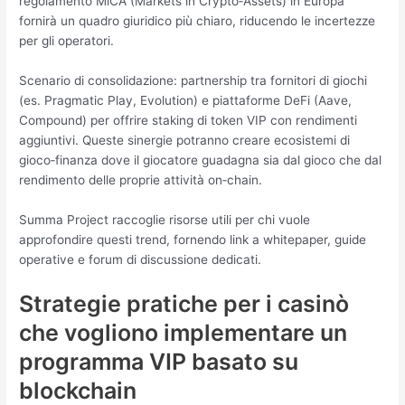
regolamento MiCA (Markets in Crypto‑Assets) in Europa
fornirà un quadro giuridico più chiaro, riducendo le incertezze
per gli operatori.
Scenario di consolidazione: partnership tra fornitori di giochi
(es. Pragmatic Play, Evolution) e piattaforme DeFi (Aave,
Compound) per offrire staking di token VIP con rendimenti
aggiuntivi. Queste sinergie potranno creare ecosistemi di
gioco‑finanza dove il giocatore guadagna sia dal gioco che dal
rendimento delle proprie attività on‑chain.
Summa Project raccoglie risorse utili per chi vuole
approfondire questi trend, fornendo link a whitepaper, guide
operative e forum di discussione dedicati.
Strategie pratiche per i casinò
che vogliono implementare un
programma VIP basato su
blockchain