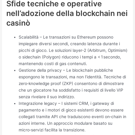
Sfide tecniche e operative
nell’adozione della blockchain nei
casinò
Scalabilità – Le transazioni su Ethereum possono
impiegare diversi secondi, creando latenza durante i
picchi di gioco. Le soluzioni layer‑2 (Arbitrum, Optimism)
o sidechain (Polygon) riducono i tempi a < 1 secondo,
mantenendo costi di gas contenuti.
Gestione della privacy – Le blockchain pubbliche
espongono le transazioni, ma non l’identità. Tecniche di
zero‑knowledge proof (ZKP) consentono di dimostrare
che un giocatore ha soddisfatto i requisiti di livello VIP
senza rivelare il suo indirizzo.
Integrazione legacy – I sistemi CRM, i gateway di
pagamento e i motori di gioco esistenti devono essere
collegati tramite API che traduiscono eventi on‑chain in
azioni interne. Un approccio modulare basato su
micro‑servizi facilita la transizione.