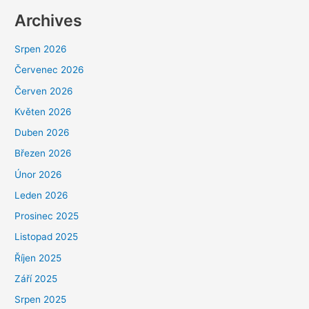
Archives
Srpen 2026
Červenec 2026
Červen 2026
Květen 2026
Duben 2026
Březen 2026
Únor 2026
Leden 2026
Prosinec 2025
Listopad 2025
Říjen 2025
Září 2025
Srpen 2025