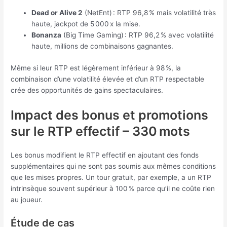
Dead or Alive 2
(NetEnt) : RTP 96,8 % mais volatilité très
haute, jackpot de 5 000 x la mise.
Bonanza
(Big Time Gaming) : RTP 96,2 % avec volatilité
haute, millions de combinaisons gagnantes.
Même si leur RTP est légèrement inférieur à 98 %, la
combinaison d’une volatilité élevée et d’un RTP respectable
crée des opportunités de gains spectaculaires.
Impact des bonus et promotions
sur le RTP effectif – 330 mots
Les bonus modifient le RTP effectif en ajoutant des fonds
supplémentaires qui ne sont pas soumis aux mêmes conditions
que les mises propres. Un tour gratuit, par exemple, a un RTP
intrinsèque souvent supérieur à 100 % parce qu’il ne coûte rien
au joueur.
Étude de cas