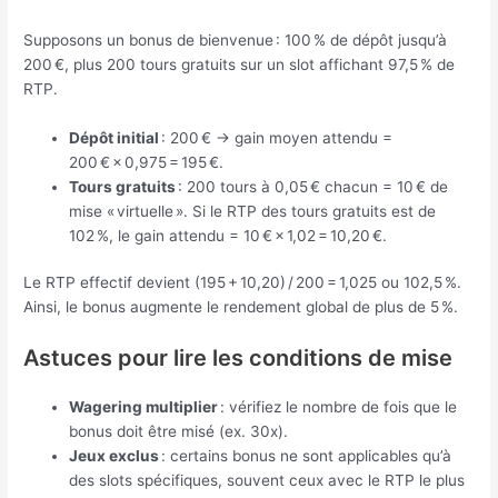
Supposons un bonus de bienvenue : 100 % de dépôt jusqu’à
200 €, plus 200 tours gratuits sur un slot affichant 97,5 % de
RTP.
Dépôt initial
: 200 € → gain moyen attendu =
200 € × 0,975 = 195 €.
Tours gratuits
: 200 tours à 0,05 € chacun = 10 € de
mise « virtuelle ». Si le RTP des tours gratuits est de
102 %, le gain attendu = 10 € × 1,02 = 10,20 €.
Le RTP effectif devient (195 + 10,20) / 200 = 1,025 ou 102,5 %.
Ainsi, le bonus augmente le rendement global de plus de 5 %.
Astuces pour lire les conditions de mise
Wagering multiplier
: vérifiez le nombre de fois que le
bonus doit être misé (ex. 30x).
Jeux exclus
: certains bonus ne sont applicables qu’à
des slots spécifiques, souvent ceux avec le RTP le plus