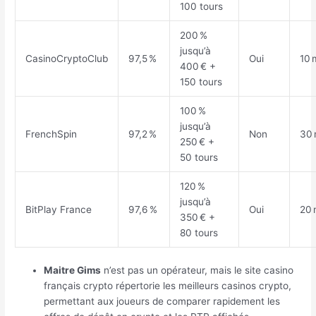
100 tours
200 %
jusqu’à
CasinoCryptoClub
97,5 %
Oui
10 
400 € +
150 tours
100 %
jusqu’à
FrenchSpin
97,2 %
Non
30 
250 € +
50 tours
120 %
jusqu’à
BitPlay France
97,6 %
Oui
20 
350 € +
80 tours
Maitre Gims
n’est pas un opérateur, mais le site casino
français crypto répertorie les meilleurs casinos crypto,
permettant aux joueurs de comparer rapidement les