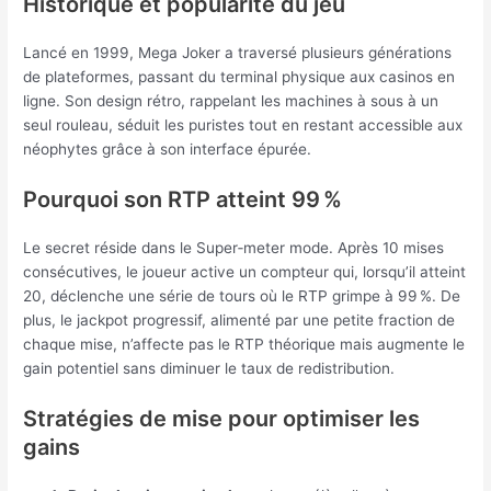
Historique et popularité du jeu
Lancé en 1999, Mega Joker a traversé plusieurs générations
de plateformes, passant du terminal physique aux casinos en
ligne. Son design rétro, rappelant les machines à sous à un
seul rouleau, séduit les puristes tout en restant accessible aux
néophytes grâce à son interface épurée.
Pourquoi son RTP atteint 99 %
Le secret réside dans le Super‑meter mode. Après 10 mises
consécutives, le joueur active un compteur qui, lorsqu’il atteint
20, déclenche une série de tours où le RTP grimpe à 99 %. De
plus, le jackpot progressif, alimenté par une petite fraction de
chaque mise, n’affecte pas le RTP théorique mais augmente le
gain potentiel sans diminuer le taux de redistribution.
Stratégies de mise pour optimiser les
gains