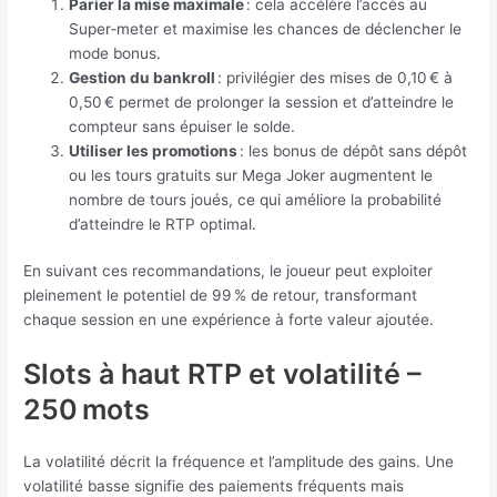
Parier la mise maximale
: cela accélère l’accès au
Super‑meter et maximise les chances de déclencher le
mode bonus.
Gestion du bankroll
: privilégier des mises de 0,10 € à
0,50 € permet de prolonger la session et d’atteindre le
compteur sans épuiser le solde.
Utiliser les promotions
: les bonus de dépôt sans dépôt
ou les tours gratuits sur Mega Joker augmentent le
nombre de tours joués, ce qui améliore la probabilité
d’atteindre le RTP optimal.
En suivant ces recommandations, le joueur peut exploiter
pleinement le potentiel de 99 % de retour, transformant
chaque session en une expérience à forte valeur ajoutée.
Slots à haut RTP et volatilité –
250 mots
La volatilité décrit la fréquence et l’amplitude des gains. Une
volatilité basse signifie des paiements fréquents mais