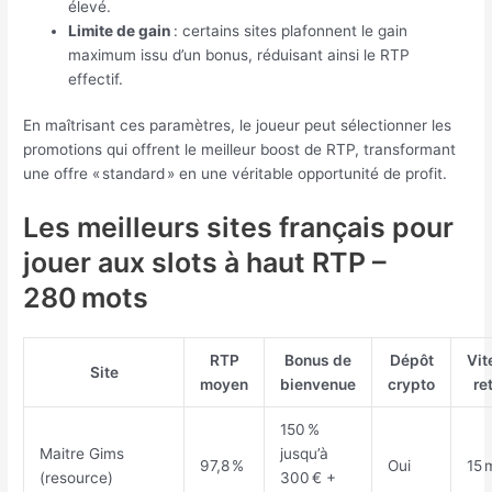
élevé.
Limite de gain
: certains sites plafonnent le gain
maximum issu d’un bonus, réduisant ainsi le RTP
effectif.
En maîtrisant ces paramètres, le joueur peut sélectionner les
promotions qui offrent le meilleur boost de RTP, transformant
une offre « standard » en une véritable opportunité de profit.
Les meilleurs sites français pour
jouer aux slots à haut RTP –
280 mots
RTP
Bonus de
Dépôt
Vit
Site
moyen
bienvenue
crypto
ret
150 %
Maitre Gims
jusqu’à
97,8 %
Oui
15 
(resource)
300 € +