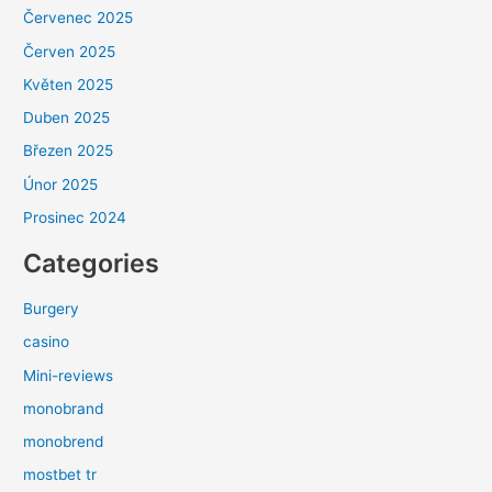
Červenec 2025
Červen 2025
Květen 2025
Duben 2025
Březen 2025
Únor 2025
Prosinec 2024
Categories
Burgery
casino
Mini-reviews
monobrand
monobrend
mostbet tr