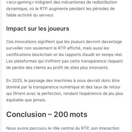
« eco‑gaming » intègrent des mécanismes de redistribution
dynamique, où le RTP augmente pendant les périodes de
faible activité du serveur.
Impact sur les joueurs
Ces innovations signifient que les joueurs devront davantage
surveiller non seulement le RTP affiché, mais aussi les
certifications blockchain et les rapports d’audit en temps réel.
Les plateformes qui n’offrent pas cette transparence risquent
de perdre des clients au profit de sites plus innovants.
En 2025, le paysage des machines à sous devrait donc être
dominé par la transparence numérique et des taux de retour
qui flirtent avec la perfection, rendant l’expérience de jeu plus
équitable que jamais.
Conclusion – 200 mots
Nous avons parcouru le rôle central du RTP, son interaction