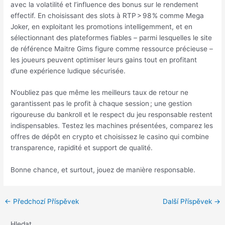
avec la volatilité et l’influence des bonus sur le rendement
effectif. En choisissant des slots à RTP > 98 % comme Mega
Joker, en exploitant les promotions intelligemment, et en
sélectionnant des plateformes fiables – parmi lesquelles le site
de référence Maitre Gims figure comme ressource précieuse –
les joueurs peuvent optimiser leurs gains tout en profitant
d’une expérience ludique sécurisée.
N’oubliez pas que même les meilleurs taux de retour ne
garantissent pas le profit à chaque session ; une gestion
rigoureuse du bankroll et le respect du jeu responsable restent
indispensables. Testez les machines présentées, comparez les
offres de dépôt en crypto et choisissez le casino qui combine
transparence, rapidité et support de qualité.
Bonne chance, et surtout, jouez de manière responsable.
←
Předchozí Příspěvek
Další Příspěvek
→
Hledat