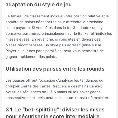
adaptation du style de jeu
Le tableau de classement indique votre position relative et le
nombre de points nécessaires pour atteindre la prochaine
place payante. Si vous êtes dans le top 3, adoptez un style
conservateur : misez principalement sur le Banker et limitez les
mises élevées. En revanche, si vous êtes en dehors des
places récompensées, un style plus agressif (mise sur le
Player ou sur des paris parallèles) peut vous permettre de
gagner rapidement des points.
Utilisation des pauses entre les rounds
Les pauses offrent l’occasion d’analyser les tendances du
croupier (parité des cartes, fréquence des mains Banker).
Notez les séquences de 3 à 5 mains où le Banker gagne
consécutivement ; cela peut indiquer un « streak » à exploiter.
3.1. Le “bet‑splitting” : diviser les mises
pour sécuriser le score intermédiaire