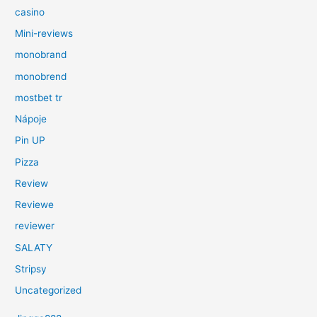
casino
Mini-reviews
monobrand
monobrend
mostbet tr
Nápoje
Pin UP
Pizza
Review
Reviewe
reviewer
SALATY
Stripsy
Uncategorized