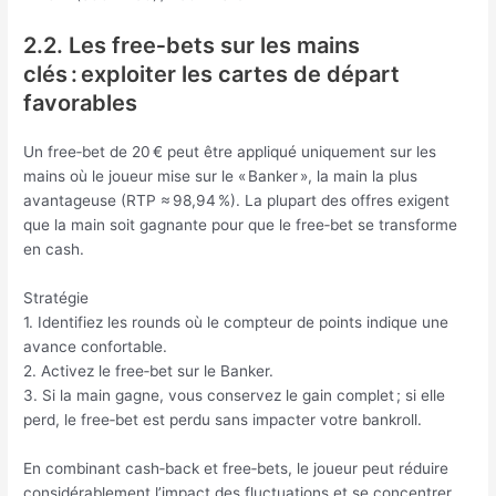
2.2. Les free‑bets sur les mains
clés : exploiter les cartes de départ
favorables
Un free‑bet de 20 € peut être appliqué uniquement sur les
mains où le joueur mise sur le « Banker », la main la plus
avantageuse (RTP ≈ 98,94 %). La plupart des offres exigent
que la main soit gagnante pour que le free‑bet se transforme
en cash.
Stratégie
1. Identifiez les rounds où le compteur de points indique une
avance confortable.
2. Activez le free‑bet sur le Banker.
3. Si la main gagne, vous conservez le gain complet ; si elle
perd, le free‑bet est perdu sans impacter votre bankroll.
En combinant cash‑back et free‑bets, le joueur peut réduire
considérablement l’impact des fluctuations et se concentrer