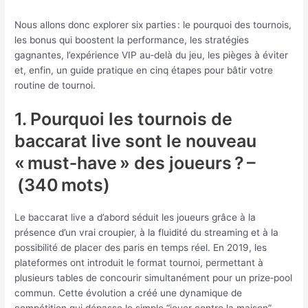
Nous allons donc explorer six parties : le pourquoi des tournois,
les bonus qui boostent la performance, les stratégies
gagnantes, l’expérience VIP au‑delà du jeu, les pièges à éviter
et, enfin, un guide pratique en cinq étapes pour bâtir votre
routine de tournoi.
1. Pourquoi les tournois de
baccarat live sont le nouveau
« must‑have » des joueurs ? –
(340 mots)
Le baccarat live a d’abord séduit les joueurs grâce à la
présence d’un vrai croupier, à la fluidité du streaming et à la
possibilité de placer des paris en temps réel. En 2019, les
plateformes ont introduit le format tournoi, permettant à
plusieurs tables de concourir simultanément pour un prize‑pool
commun. Cette évolution a créé une dynamique de