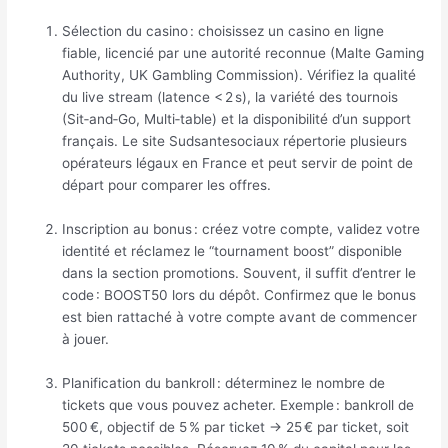
Sélection du casino : choisissez un casino en ligne
fiable, licencié par une autorité reconnue (Malte Gaming
Authority, UK Gambling Commission). Vérifiez la qualité
du live stream (latence < 2 s), la variété des tournois
(Sit‑and‑Go, Multi‑table) et la disponibilité d’un support
français. Le site Sudsantesociaux répertorie plusieurs
opérateurs légaux en France et peut servir de point de
départ pour comparer les offres.
Inscription au bonus : créez votre compte, validez votre
identité et réclamez le “tournament boost” disponible
dans la section promotions. Souvent, il suffit d’entrer le
code : BOOST50 lors du dépôt. Confirmez que le bonus
est bien rattaché à votre compte avant de commencer
à jouer.
Planification du bankroll : déterminez le nombre de
tickets que vous pouvez acheter. Exemple : bankroll de
500 €, objectif de 5 % par ticket → 25 € par ticket, soit