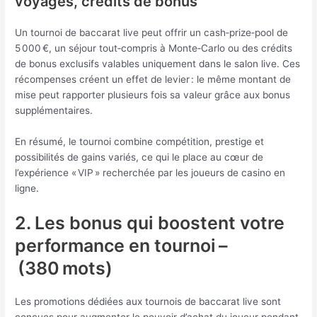
voyages, crédits de bonus
Un tournoi de baccarat live peut offrir un cash‑prize‑pool de
5 000 €, un séjour tout‑compris à Monte‑Carlo ou des crédits
de bonus exclusifs valables uniquement dans le salon live. Ces
récompenses créent un effet de levier : le même montant de
mise peut rapporter plusieurs fois sa valeur grâce aux bonus
supplémentaires.
En résumé, le tournoi combine compétition, prestige et
possibilités de gains variés, ce qui le place au cœur de
l’expérience « VIP » recherchée par les joueurs de casino en
ligne.
2. Les bonus qui boostent votre
performance en tournoi –
(380 mots)
Les promotions dédiées aux tournois de baccarat live sont
conçues pour augmenter le pouvoir d’achat du joueur pendant