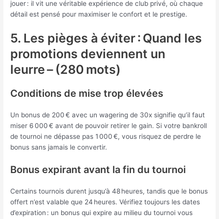
jouer : il vit une véritable expérience de club privé, où chaque
détail est pensé pour maximiser le confort et le prestige.
5. Les pièges à éviter : Quand les
promotions deviennent un
leurre – (280 mots)
Conditions de mise trop élevées
Un bonus de 200 € avec un wagering de 30x signifie qu’il faut
miser 6 000 € avant de pouvoir retirer le gain. Si votre bankroll
de tournoi ne dépasse pas 1 000 €, vous risquez de perdre le
bonus sans jamais le convertir.
Bonus expirant avant la fin du tournoi
Certains tournois durent jusqu’à 48 heures, tandis que le bonus
offert n’est valable que 24 heures. Vérifiez toujours les dates
d’expiration : un bonus qui expire au milieu du tournoi vous