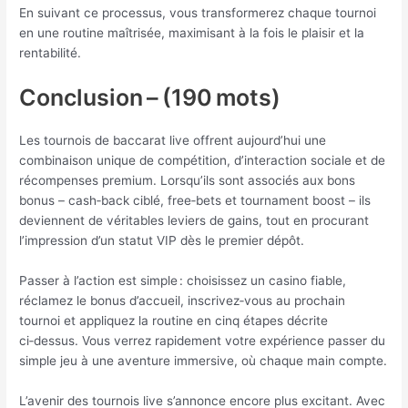
En suivant ce processus, vous transformerez chaque tournoi
en une routine maîtrisée, maximisant à la fois le plaisir et la
rentabilité.
Conclusion – (190 mots)
Les tournois de baccarat live offrent aujourd’hui une
combinaison unique de compétition, d’interaction sociale et de
récompenses premium. Lorsqu’ils sont associés aux bons
bonus – cash‑back ciblé, free‑bets et tournament boost – ils
deviennent de véritables leviers de gains, tout en procurant
l’impression d’un statut VIP dès le premier dépôt.
Passer à l’action est simple : choisissez un casino fiable,
réclamez le bonus d’accueil, inscrivez‑vous au prochain
tournoi et appliquez la routine en cinq étapes décrite
ci‑dessus. Vous verrez rapidement votre expérience passer du
simple jeu à une aventure immersive, où chaque main compte.
L’avenir des tournois live s’annonce encore plus excitant. Avec