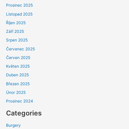
Prosinec 2025
Listopad 2025
Říjen 2025
Září 2025
Srpen 2025
Červenec 2025
Červen 2025
Květen 2025
Duben 2025
Březen 2025
Únor 2025
Prosinec 2024
Categories
Burgery