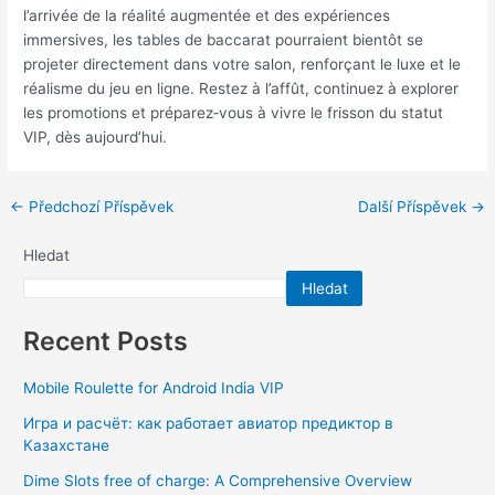
l’arrivée de la réalité augmentée et des expériences
immersives, les tables de baccarat pourraient bientôt se
projeter directement dans votre salon, renforçant le luxe et le
réalisme du jeu en ligne. Restez à l’affût, continuez à explorer
les promotions et préparez‑vous à vivre le frisson du statut
VIP, dès aujourd’hui.
←
Předchozí Příspěvek
Další Příspěvek
→
Hledat
Hledat
Recent Posts
Mobile Roulette for Android India VIP
Игра и расчёт: как работает авиатор предиктор в
Казахстане
Dime Slots free of charge: A Comprehensive Overview