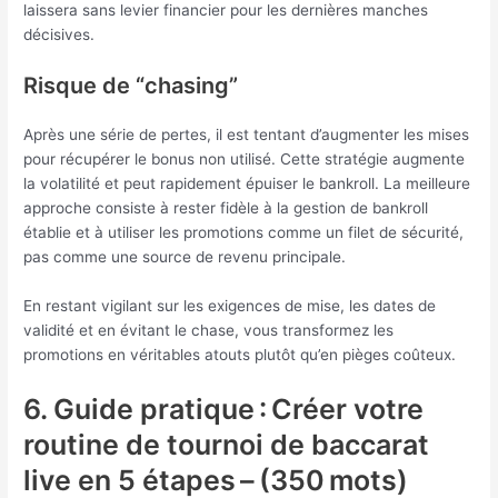
laissera sans levier financier pour les dernières manches
décisives.
Risque de “chasing”
Après une série de pertes, il est tentant d’augmenter les mises
pour récupérer le bonus non utilisé. Cette stratégie augmente
la volatilité et peut rapidement épuiser le bankroll. La meilleure
approche consiste à rester fidèle à la gestion de bankroll
établie et à utiliser les promotions comme un filet de sécurité,
pas comme une source de revenu principale.
En restant vigilant sur les exigences de mise, les dates de
validité et en évitant le chase, vous transformez les
promotions en véritables atouts plutôt qu’en pièges coûteux.
6. Guide pratique : Créer votre
routine de tournoi de baccarat
live en 5 étapes – (350 mots)