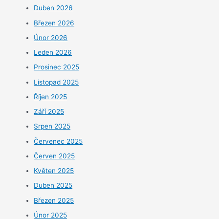
Duben 2026
Březen 2026
Únor 2026
Leden 2026
Prosinec 2025
Listopad 2025
Říjen 2025
Září 2025
Srpen 2025
Červenec 2025
Červen 2025
Květen 2025
Duben 2025
Březen 2025
Únor 2025