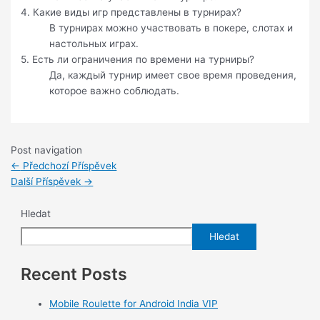
4. Какие виды игр представлены в турнирах?
В турнирах можно участвовать в покере, слотах и
настольных играх.
5. Есть ли ограничения по времени на турниры?
Да, каждый турнир имеет свое время проведения,
которое важно соблюдать.
Post navigation
←
Předchozí Příspěvek
Další Příspěvek
→
Hledat
Hledat
Recent Posts
Mobile Roulette for Android India VIP