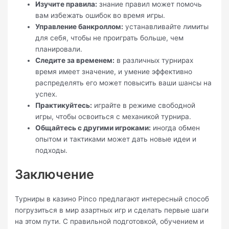
Изучите правила:
знание правил может помочь
вам избежать ошибок во время игры.
Управление банкроллом:
устанавливайте лимиты
для себя, чтобы не проиграть больше, чем
планировали.
Следите за временем:
в различных турнирах
время имеет значение, и умение эффективно
распределять его может повысить ваши шансы на
успех.
Практикуйтесь:
играйте в режиме свободной
игры, чтобы освоиться с механикой турнира.
Общайтесь с другими игроками:
иногда обмен
опытом и тактиками может дать новые идеи и
подходы.
Заключение
Турниры в казино Pinco предлагают интересный способ
погрузиться в мир азартных игр и сделать первые шаги
на этом пути. С правильной подготовкой, обучением и