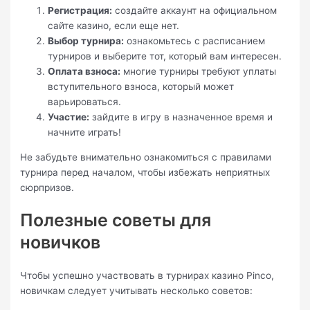
Регистрация:
создайте аккаунт на официальном
сайте казино, если еще нет.
Выбор турнира:
ознакомьтесь с расписанием
турниров и выберите тот, который вам интересен.
Оплата взноса:
многие турниры требуют уплаты
вступительного взноса, который может
варьироваться.
Участие:
зайдите в игру в назначенное время и
начните играть!
Не забудьте внимательно ознакомиться с правилами
турнира перед началом, чтобы избежать неприятных
сюрпризов.
Полезные советы для
новичков
Чтобы успешно участвовать в турнирах казино Pinco,
новичкам следует учитывать несколько советов: