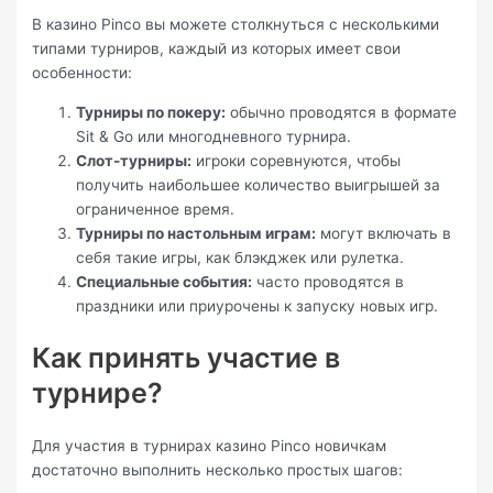
В казино Pinco вы можете столкнуться с несколькими
типами турниров, каждый из которых имеет свои
особенности:
Турниры по покеру:
обычно проводятся в формате
Sit & Go или многодневного турнира.
Слот-турниры:
игроки соревнуются, чтобы
получить наибольшее количество выигрышей за
ограниченное время.
Турниры по настольным играм:
могут включать в
себя такие игры, как блэкджек или рулетка.
Специальные события:
часто проводятся в
праздники или приурочены к запуску новых игр.
Как принять участие в
турнире?
Для участия в турнирах казино Pinco новичкам
достаточно выполнить несколько простых шагов: