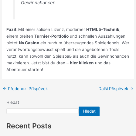
Gewinnchancen.
Fazit:
Mit einer soliden Lizenz, moderner
HTML5‑Technik
,
einem breiten
Turnier‑Portfolio
und schnellen Auszahlungen
bietet
Nv Casino
ein rundum überzeugendes Spielerlebnis. Wer
verantwortungsbewusst spielt und die angebotenen Tools
nutzt, kann sowohl den Spielspaß als auch die Gewinnchancen
maximieren. Jetzt bist du dran –
hier klicken
und das
Abenteuer starten!
←
Předchozí Příspěvek
Další Příspěvek
→
Hledat
Hledat
Recent Posts