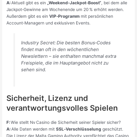
A:
Aktuell gibt es ein
„Weekend‑Jackpot‑Boost“
, bei dem alle
Jackpot‑Gewinne am Wochenende um 20 % erhöht werden.
Außerdem gibt es ein
VIP‑Programm
mit persönlichen
Account‑Managern und exklusiven Events.
Industry Secret: Die besten Bonus‑Codes
findet man oft in den wöchentlichen
Newslettern – sie enthalten manchmal extra
Freispiele, die im Hauptangebot nicht zu
sehen sind.
Sicherheit, Lizenz und
verantwortungsvolles Spielen
F:
Wie stellt Nv Casino die Sicherheit seiner Spieler sicher?
A:
Alle Daten werden mit
SSL‑Verschlüsselung
geschützt.
Die Lizenz der Malta Gaming Authority verpflichtet das Casino