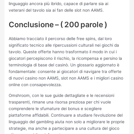
linguaggio ancora più ibrido, capace di parlare sia ai
veterani del tavolo sia ai fan delle slot non AAMS.
Conclusione – ( 200 parole )
Abbiamo tracciato il percorso delle free spins, dal loro
significato tecnico alle ripercussioni culturali nei giochi da
tavolo. Queste offerte hanno trasformato il modo in cui i
giocatori percepiscono il rischio, la ricompensa e persino la
terminologia di base del casinò. Un glossario aggiornato è
fondamentale: consente ai giocatori di navigare tra offerte
di nuovi casino non AAMS, slot non AAMS e i migliori casino
online con consapevolezza.
Omshroom, con le sue guide dettagliate e le recensioni
trasparenti, rimane una risorsa preziosa per chi vuole
comprendere le sfumature dei bonus e scegliere
piattaforme affidabili. Continuare a studiare l’evoluzione del
linguaggio del gambling aiuta non solo a migliorare le proprie
strategie, ma anche a partecipare a una cultura del gioco