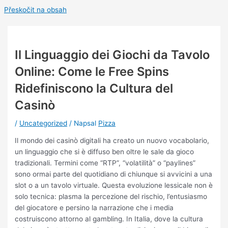
Přeskočit na obsah
Il Linguaggio dei Giochi da Tavolo
Online: Come le Free Spins
Ridefiniscono la Cultura del
Casinò
/
Uncategorized
/ Napsal
Pizza
Il mondo dei casinò digitali ha creato un nuovo vocabolario,
un linguaggio che si è diffuso ben oltre le sale da gioco
tradizionali. Termini come “RTP”, “volatilità” o “paylines”
sono ormai parte del quotidiano di chiunque si avvicini a una
slot o a un tavolo virtuale. Questa evoluzione lessicale non è
solo tecnica: plasma la percezione del rischio, l’entusiasmo
del giocatore e persino la narrazione che i media
costruiscono attorno al gambling. In Italia, dove la cultura