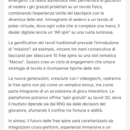
emergenti. La realtà aumentata (AR) permetterà ai giocatori
di vedere i giri gratuiti proiettati su un tavolo fisico,
combinando l’esperienza tattile del blackjack con la
dinamica delle slot. Immaginate di sedervi a un tavolo di
poker virtuale, dove ogni volta che si completa una mano, il
dealer digitale lancia un “AR spin” su una ruota luminosa.
La gamification dei tavoli tradizionali prevede l’introduzione
di “missioni”: ad esempio, vincere tre mani consecutive di
baccarat per sbloccare 10 free spins su una slot tematica
“Macao”. Questo crea un ciclo di engagement che unisce
strategia di tavolo e ricompense tipiche delle slot.
Le nuove generazioni, cresciute con i videogiochi, vedranno
le free spins non più come un semplice bonus, ma come
parte integrante di un ecosistema di gioco interattivo. Le
piattaforme potranno offrire “spin gratuiti” su tavoli 3D, dove
il risultato dipende sia dal RNG sia dalle decisioni del
giocatore, sfumando il confine tra fortuna e abilità.
In sintesi, il futuro delle free spins sarà caratterizzato da
integrazioni cross‑platform, esperienze immersive e un