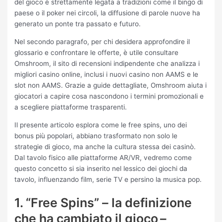
del gioco è strettamente legata a tradizioni come il bingo di
paese o il poker nei circoli, la diffusione di parole nuove ha
generato un ponte tra passato e futuro.
Nel secondo paragrafo, per chi desidera approfondire il
glossario e confrontare le offerte, è utile consultare
Omshroom, il sito di recensioni indipendente che analizza i
migliori casino online, inclusi i nuovi casino non AAMS e le
slot non AAMS. Grazie a guide dettagliate, Omshroom aiuta i
giocatori a capire cosa nascondono i termini promozionali e
a scegliere piattaforme trasparenti.
Il presente articolo esplora come le free spins, uno dei
bonus più popolari, abbiano trasformato non solo le
strategie di gioco, ma anche la cultura stessa dei casinò.
Dal tavolo fisico alle piattaforme AR/VR, vedremo come
questo concetto si sia inserito nel lessico dei giochi da
tavolo, influenzando film, serie TV e persino la musica pop.
1. “Free Spins” – la definizione
che ha cambiato il gioco –