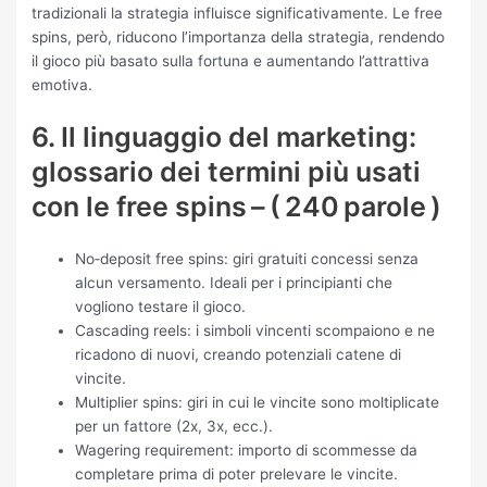
tradizionali la strategia influisce significativamente. Le free
spins, però, riducono l’importanza della strategia, rendendo
il gioco più basato sulla fortuna e aumentando l’attrattiva
emotiva.
6. Il linguaggio del marketing:
glossario dei termini più usati
con le free spins – ( 240 parole )
No‑deposit free spins: giri gratuiti concessi senza
alcun versamento. Ideali per i principianti che
vogliono testare il gioco.
Cascading reels: i simboli vincenti scompaiono e ne
ricadono di nuovi, creando potenziali catene di
vincite.
Multiplier spins: giri in cui le vincite sono moltiplicate
per un fattore (2x, 3x, ecc.).
Wagering requirement: importo di scommesse da
completare prima di poter prelevare le vincite.