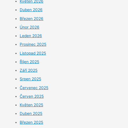
Květen 2026
Duben 2026
Březen 2026
Únor 2026
Leden 2026
Prosinec 2025
Listopad 2025
Říjen 2025
Září 2025
Srpen 2025
Červenec 2025
Červen 2025
Květen 2025
Duben 2025
Březen 2025