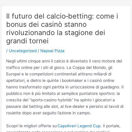
Přeskočit
Post
na
navigation
Il futuro del calcio‑betting: come i
obsah
bonus dei casinò stanno
rivoluzionando la stagione dei
grandi tornei
/
Uncategorized
/ Napsal
Pizza
Negli ultimi cinque anni il calcio è diventato il vero motore del
traffico online per i siti di gioco. La Coppa del Mondo, gli
Europei e le competizioni continentali attirano miliardi di
spettatori, e dietro le quinte i bookmaker e i casinò online
hanno trasformato ogni partita in un’occasione di guadagno. Il
pubblico non è più limitato al semplice puntatore sportivo: la
crescita dei “sports‑casino hybrids” ha spinto i giocatori a
passare dal betting alle slot, al live‑dealer e persino ai tavoli di
roulette dopo aver seguito l’azione in campo.
Scopri le migliori offerte su
Capoliveri Legend Cup
. Il portale,