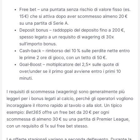
Free bet – una puntata senza rischio di valore fisso (es.
15 €) che si attiva dopo aver scommesso almeno 20 €
su una partita di Serie A.
Deposit bonus – raddoppio del deposito fino a 200 €,
spesso legato a un requisito di wagering di 30x
sull’importo bonus.
Cash‑back – rimborso del 10 % sulle perdite nette entro
le prime 2 ore di gioco, con un tetto di 50 €.
Goal‑Boost – moltiplicatore del 2,5× sulle quote di
over/under se il primo goal avviene entro i primi 10
minuti.
I requisiti di scommessa (wagering) sono generalmente più
leggeri per i bonus legati al calcio, perché gli operatori vogliono
incoraggiare il ritorno rapido al tavolo o alla slot. Un tipico
esempio:
Bet365
offre un free bet da 20 € per ogni
scommessa di almeno 30 € su una partita di Premier League,
con un requisito di 1x sul free bet stesso.
Le offerte stagionali variano a seconda dell’evento. Durante la