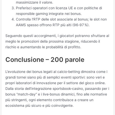
massimizzare il valore.
Preferisci operatori con licenza UE e con politiche di
responsible gaming integrate nei bonus.
Controlla l’RTP delle slot associate al bonus; le slot non
AAMS spesso offrono RTP più alti (96‑97 %).
Seguendo questi accorgimenti, i giocatori potranno sfruttare al
meglio le promozioni della prossima stagione, riducendo il
rischio e aumentando le probabilità di profitto.
Conclusione – 200 parole
L’evoluzione dei bonus legati al calcio‑betting dimostra come i
grandi tornei siano più di semplici eventi sportivi: sono veri e
propri laboratori di innovazione per il settore del gioco online.
Dalla storia dell’integrazione sportsbook‑casino, passando per i
bonus “match‑day” e i live‑bonus dinamici, fino alle normative
più stringenti, ogni elemento contribuisce a creare un
ecosistema più sicuro e più coinvolgente.