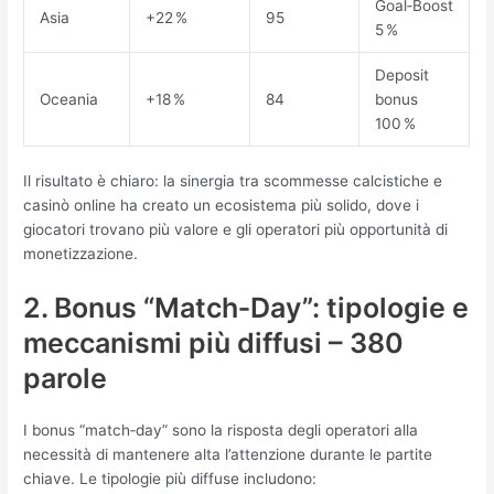
Goal‑Boost
Asia
+22 %
95
5 %
Deposit
Oceania
+18 %
84
bonus
100 %
Il risultato è chiaro: la sinergia tra scommesse calcistiche e
casinò online ha creato un ecosistema più solido, dove i
giocatori trovano più valore e gli operatori più opportunità di
monetizzazione.
2. Bonus “Match‑Day”: tipologie e
meccanismi più diffusi – 380
parole
I bonus “match‑day” sono la risposta degli operatori alla
necessità di mantenere alta l’attenzione durante le partite
chiave. Le tipologie più diffuse includono: