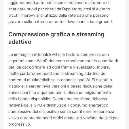
aggiornamenti automatici senza richiedere all’utente di
scaricare nuovi pacchetti dall’app store; così si evitano
picchi improvvisi di utilizzo della rete dati che possono
gravare sulla batteria durante i download in background.
Compressione grafica e streaming
adattivo
Le immagini vettoriali SVG o le texture compressa con
algoritmi come WebP riducono drasticamente la quantità di
dati da decodificare ad ogni frame visualizzato. Inoltre,
molte piattaforme adottano lo streaming adattivo dei
contenuti multimediali: se la connessione Wi‑Fi è lenta o
instabile, il server invia versioni a bassa risoluzione delle
animazioni fino a quando non si rileva un miglioramento
della banda disponibile. Questo meccanismo abbassa
l’attività della GPU e diminuisce il consumo energetico
complessivo del dispositivo senza sacrificare l’esperienza
visiva durante momenti critici come l’attivazione del jackpot
progressivo.