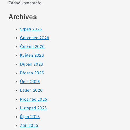
Žádné komentáře.
Archives
Srpen 2026
Červenec 2026
Červen 2026
Květen 2026
Duben 2026
Březen 2026
Únor 2026
Leden 2026
Prosinec 2025
Listopad 2025
Říjen 2025
Září 2025