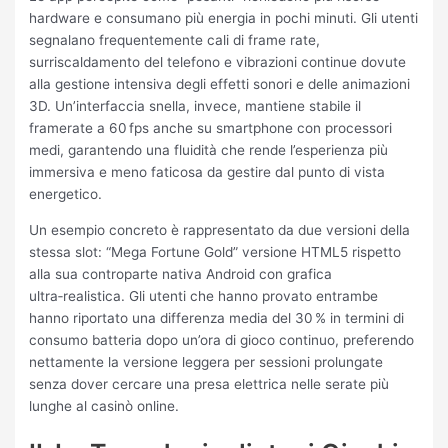
hardware e consumano più energia in pochi minuti. Gli utenti
segnalano frequentemente cali di frame rate,
surriscaldamento del telefono e vibrazioni continue dovute
alla gestione intensiva degli effetti sonori e delle animazioni
3D. Un’interfaccia snella, invece, mantiene stabile il
framerate a 60 fps anche su smartphone con processori
medi, garantendo una fluidità che rende l’esperienza più
immersiva e meno faticosa da gestire dal punto di vista
energetico.
Un esempio concreto è rappresentato da due versioni della
stessa slot: “Mega Fortune Gold” versione HTML5 rispetto
alla sua controparte nativa Android con grafica
ultra‑realistica. Gli utenti che hanno provato entrambe
hanno riportato una differenza media del 30 % in termini di
consumo batteria dopo un’ora di gioco continuo, preferendo
nettamente la versione leggera per sessioni prolungate
senza dover cercare una presa elettrica nelle serate più
lunghe al casinò online.