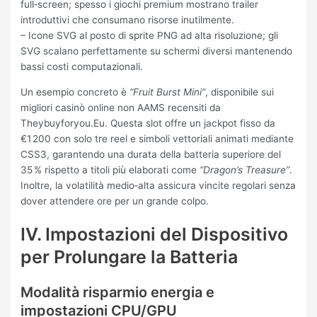
full‑screen; spesso i giochi premium mostrano trailer
introduttivi che consumano risorse inutilmente.
– Icone SVG al posto di sprite PNG ad alta risoluzione; gli
SVG scalano perfettamente su schermi diversi mantenendo
bassi costi computazionali.
Un esempio concreto è
“Fruit Burst Mini”
, disponibile sui
migliori casinò online non AAMS recensiti da
Theybuyforyou.Eu. Questa slot offre un jackpot fisso da
€1 200 con solo tre reel e simboli vettoriali animati mediante
CSS3, garantendo una durata della batteria superiore del
35 % rispetto a titoli più elaborati come
“Dragon’s Treasure”
.
Inoltre, la volatilità medio‑alta assicura vincite regolari senza
dover attendere ore per un grande colpo.
IV. Impostazioni del Dispositivo
per Prolungare la Batteria
Modalità risparmio energia e
impostazioni CPU/GPU