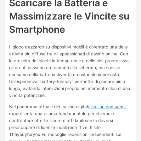
Scaricare la Batteria e
Massimizzare le Vincite su
Smartphone
Il gioco d’azzardo su dispositivi mobili è diventato una delle
attività più diffuse tra gli appassionati di casinò online. Con
la crescita dei giochi in tempo reale e delle slot progressive,
gli utenti passano ore davanti allo schermo, ma spesso il
consumo della batteria diventa un ostacolo imprevisto.
Un’esperienza “battery‑friendly” permette di giocare più a
lungo, evitando interruzioni proprio nel momento clou di una
vincita potenziale.
Nel panorama attuale dei casinò digitali,
casino non aams
rappresenta una risorsa fondamentale per chi vuole
confrontare offerte sicure e affidabili senza doversi
preoccupare di licenze locali restrittive. Il sito
Theybuyforyou.Eu raccoglie recensioni indipendenti sui