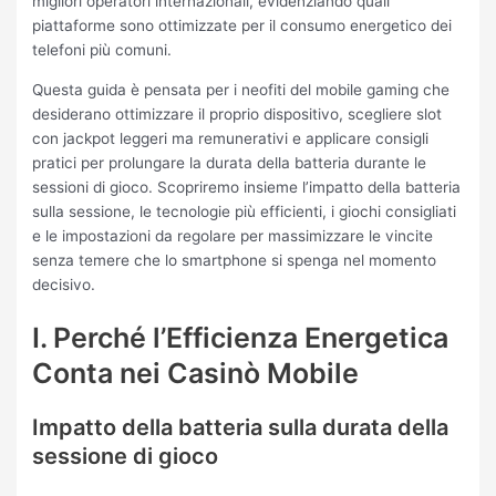
migliori operatori internazionali, evidenziando quali
piattaforme sono ottimizzate per il consumo energetico dei
telefoni più comuni.
Questa guida è pensata per i neofiti del mobile gaming che
desiderano ottimizzare il proprio dispositivo, scegliere slot
con jackpot leggeri ma remunerativi e applicare consigli
pratici per prolungare la durata della batteria durante le
sessioni di gioco. Scopriremo insieme l’impatto della batteria
sulla sessione, le tecnologie più efficienti, i giochi consigliati
e le impostazioni da regolare per massimizzare le vincite
senza temere che lo smartphone si spenga nel momento
decisivo.
I. Perché l’Efficienza Energetica
Conta nei Casinò Mobile
Impatto della batteria sulla durata della
sessione di gioco