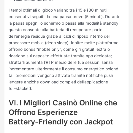
I tempi ottimali di gioco variano tra i 15 e i 30 minuti
consecutivi seguiti da una pausa breve (5 minuti). Durante
la pausa spegni lo schermo o passa alla modalità standby;
questo consente alla batteria di recuperare parte
dell’energia residua grazie ai cicli di riposo interno del
processore mobile (deep sleep). Inoltre molte piattaforme
offrono bonus “mobile only”, come giri gratuiti extra o
ricariche sul deposito effettuate tramite app dedicata;
sfruttarli aumenta l’RTP medio delle tue sessioni senza
incrementare ulteriormente il consumo energetico poiché
tali promozioni vengono attivate tramite notifiche push
leggere anziché download completi dell’applicazione
full‑stacked.
VI. I Migliori Casinò Online che
Offrono Esperienze
Battery‑Friendly con Jackpot