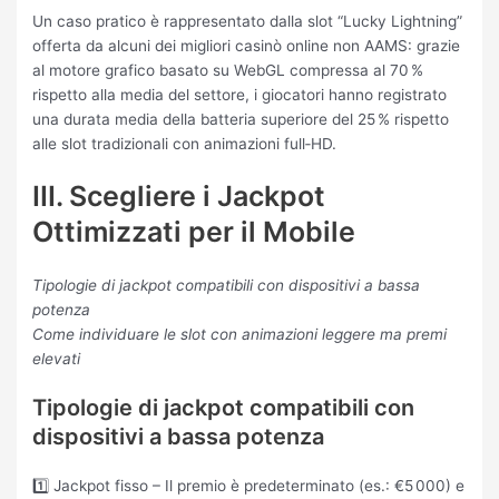
Un caso pratico è rappresentato dalla slot “Lucky Lightning”
offerta da alcuni dei migliori casinò online non AAMS: grazie
al motore grafico basato su WebGL compressa al 70 %
rispetto alla media del settore, i giocatori hanno registrato
una durata media della batteria superiore del 25 % rispetto
alle slot tradizionali con animazioni full‑HD.
III. Scegliere i Jackpot
Ottimizzati per il Mobile
Tipologie di jackpot compatibili con dispositivi a bassa
potenza
Come individuare le slot con animazioni leggere ma premi
elevati
Tipologie di jackpot compatibili con
dispositivi a bassa potenza
1️⃣ Jackpot fisso – Il premio è predeterminato (es.: €5 000) e