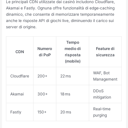
Le principali CDN utilizzate dai casinò includono Cloudflare,
Akamai e Fastly. Ognuna offre funzionalità di edge‑caching
dinamico, che consente di memorizzare temporaneamente
anche le risposte API di giochi live, diminuendo il carico sui
server di origine.
Tempo
Numero
medio di
Feature di
CDN
di PoP
risposta
sicurezza
(mobile)
WAF, Bot
Cloudflare
200+
22 ms
Management
DDoS
Akamai
300+
18 ms
mitigation
Real‑time
Fastly
150+
20 ms
purging