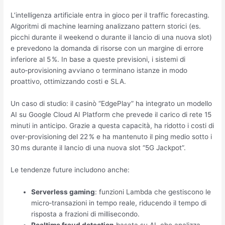
L’intelligenza artificiale entra in gioco per il traffic forecasting.
Algoritmi di machine learning analizzano pattern storici (es.
picchi durante il weekend o durante il lancio di una nuova slot)
e prevedono la domanda di risorse con un margine di errore
inferiore al 5 %. In base a queste previsioni, i sistemi di
auto‑provisioning avviano o terminano istanze in modo
proattivo, ottimizzando costi e SLA.
Un caso di studio: il casinò “EdgePlay” ha integrato un modello
AI su Google Cloud AI Platform che prevede il carico di rete 15
minuti in anticipo. Grazie a questa capacità, ha ridotto i costi di
over‑provisioning del 22 % e ha mantenuto il ping medio sotto i
30 ms durante il lancio di una nuova slot “5G Jackpot”.
Le tendenze future includono anche:
Serverless gaming
: funzioni Lambda che gestiscono le
micro‑transazioni in tempo reale, riducendo il tempo di
risposta a frazioni di millisecondo.
Realtime fraud detection
basata su AI, che analizza