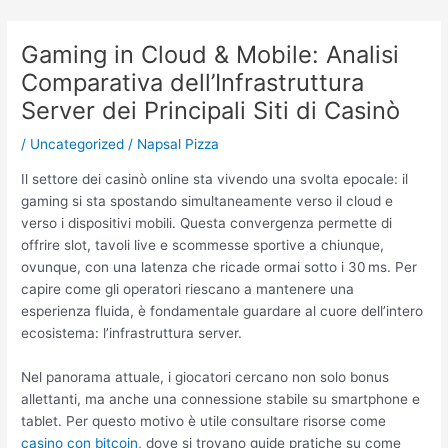
Přeskočit
Post
na
navigation
Gaming in Cloud & Mobile: Analisi
obsah
Comparativa dell’Infrastruttura
Server dei Principali Siti di Casinò
/
Uncategorized
/ Napsal
Pizza
Il settore dei casinò online sta vivendo una svolta epocale: il
gaming si sta spostando simultaneamente verso il cloud e
verso i dispositivi mobili. Questa convergenza permette di
offrire slot, tavoli live e scommesse sportive a chiunque,
ovunque, con una latenza che ricade ormai sotto i 30 ms. Per
capire come gli operatori riescano a mantenere una
esperienza fluida, è fondamentale guardare al cuore dell’intero
ecosistema: l’infrastruttura server.
Nel panorama attuale, i giocatori cercano non solo bonus
allettanti, ma anche una connessione stabile su smartphone e
tablet. Per questo motivo è utile consultare risorse come
casino con bitcoin
, dove si trovano guide pratiche su come