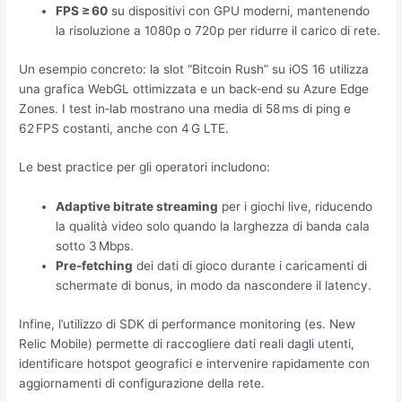
FPS ≥ 60
su dispositivi con GPU moderni, mantenendo
la risoluzione a 1080p o 720p per ridurre il carico di rete.
Un esempio concreto: la slot “Bitcoin Rush” su iOS 16 utilizza
una grafica WebGL ottimizzata e un back‑end su Azure Edge
Zones. I test in‑lab mostrano una media di 58 ms di ping e
62 FPS costanti, anche con 4 G LTE.
Le best practice per gli operatori includono:
Adaptive bitrate streaming
per i giochi live, riducendo
la qualità video solo quando la larghezza di banda cala
sotto 3 Mbps.
Pre‑fetching
dei dati di gioco durante i caricamenti di
schermate di bonus, in modo da nascondere il latency.
Infine, l’utilizzo di SDK di performance monitoring (es. New
Relic Mobile) permette di raccogliere dati reali dagli utenti,
identificare hotspot geografici e intervenire rapidamente con
aggiornamenti di configurazione della rete.