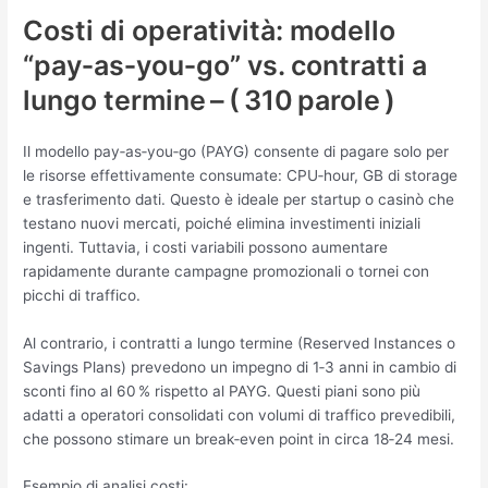
Costi di operatività: modello
“pay‑as‑you‑go” vs. contratti a
lungo termine – ( 310 parole )
Il modello pay‑as‑you‑go (PAYG) consente di pagare solo per
le risorse effettivamente consumate: CPU‑hour, GB di storage
e trasferimento dati. Questo è ideale per startup o casinò che
testano nuovi mercati, poiché elimina investimenti iniziali
ingenti. Tuttavia, i costi variabili possono aumentare
rapidamente durante campagne promozionali o tornei con
picchi di traffico.
Al contrario, i contratti a lungo termine (Reserved Instances o
Savings Plans) prevedono un impegno di 1‑3 anni in cambio di
sconti fino al 60 % rispetto al PAYG. Questi piani sono più
adatti a operatori consolidati con volumi di traffico prevedibili,
che possono stimare un break‑even point in circa 18‑24 mesi.
Esempio di analisi costi: