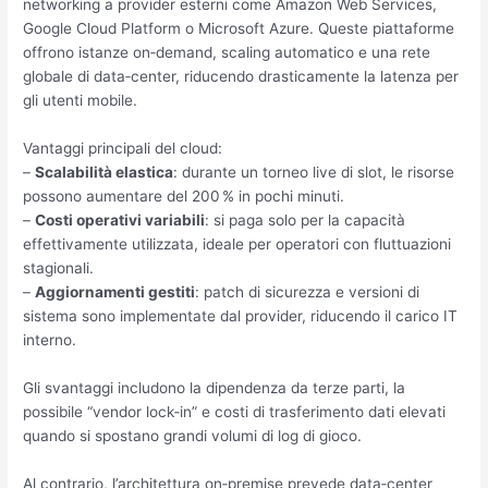
networking a provider esterni come Amazon Web Services,
Google Cloud Platform o Microsoft Azure. Queste piattaforme
offrono istanze on‑demand, scaling automatico e una rete
globale di data‑center, riducendo drasticamente la latenza per
gli utenti mobile.
Vantaggi principali del cloud:
–
Scalabilità elastica
: durante un torneo live di slot, le risorse
possono aumentare del 200 % in pochi minuti.
–
Costi operativi variabili
: si paga solo per la capacità
effettivamente utilizzata, ideale per operatori con fluttuazioni
stagionali.
–
Aggiornamenti gestiti
: patch di sicurezza e versioni di
sistema sono implementate dal provider, riducendo il carico IT
interno.
Gli svantaggi includono la dipendenza da terze parti, la
possibile “vendor lock‑in” e costi di trasferimento dati elevati
quando si spostano grandi volumi di log di gioco.
Al contrario, l’architettura on‑premise prevede data‑center