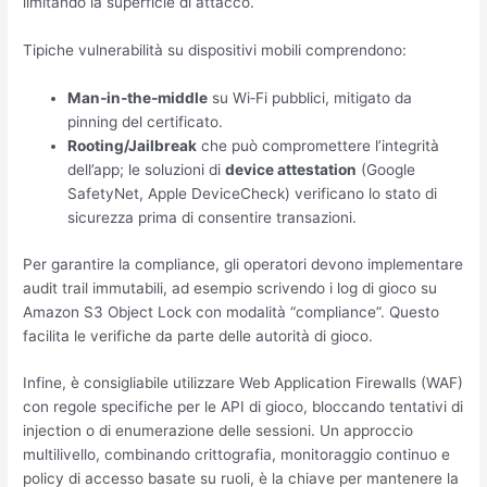
limitando la superficie di attacco.
Tipiche vulnerabilità su dispositivi mobili comprendono:
Man‑in‑the‑middle
su Wi‑Fi pubblici, mitigato da
pinning del certificato.
Rooting/Jailbreak
che può compromettere l’integrità
dell’app; le soluzioni di
device attestation
(Google
SafetyNet, Apple DeviceCheck) verificano lo stato di
sicurezza prima di consentire transazioni.
Per garantire la compliance, gli operatori devono implementare
audit trail immutabili, ad esempio scrivendo i log di gioco su
Amazon S3 Object Lock con modalità “compliance”. Questo
facilita le verifiche da parte delle autorità di gioco.
Infine, è consigliabile utilizzare Web Application Firewalls (WAF)
con regole specifiche per le API di gioco, bloccando tentativi di
injection o di enumerazione delle sessioni. Un approccio
multilivello, combinando crittografia, monitoraggio continuo e
policy di accesso basate su ruoli, è la chiave per mantenere la