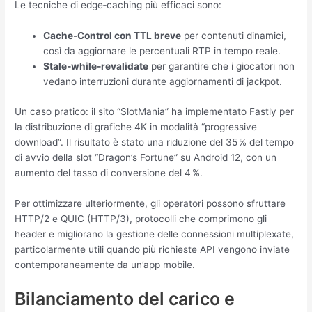
Le tecniche di edge‑caching più efficaci sono:
Cache‑Control con TTL breve
per contenuti dinamici,
così da aggiornare le percentuali RTP in tempo reale.
Stale‑while‑revalidate
per garantire che i giocatori non
vedano interruzioni durante aggiornamenti di jackpot.
Un caso pratico: il sito “SlotMania” ha implementato Fastly per
la distribuzione di grafiche 4K in modalità “progressive
download”. Il risultato è stato una riduzione del 35 % del tempo
di avvio della slot “Dragon’s Fortune” su Android 12, con un
aumento del tasso di conversione del 4 %.
Per ottimizzare ulteriormente, gli operatori possono sfruttare
HTTP/2 e QUIC (HTTP/3), protocolli che comprimono gli
header e migliorano la gestione delle connessioni multiplexate,
particolarmente utili quando più richieste API vengono inviate
contemporaneamente da un’app mobile.
Bilanciamento del carico e