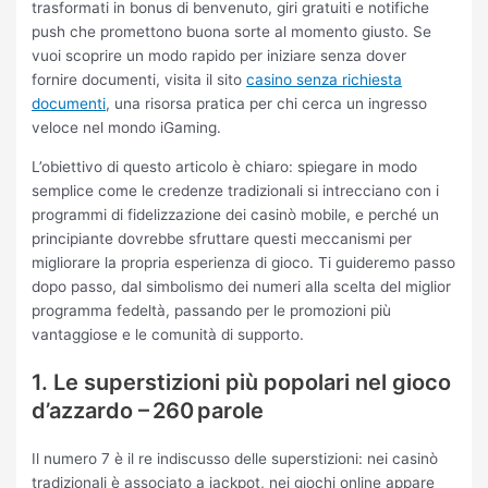
trasformati in bonus di benvenuto, giri gratuiti e notifiche
push che promettono buona sorte al momento giusto. Se
vuoi scoprire un modo rapido per iniziare senza dover
fornire documenti, visita il sito
casino senza richiesta
documenti
, una risorsa pratica per chi cerca un ingresso
veloce nel mondo iGaming.
L’obiettivo di questo articolo è chiaro: spiegare in modo
semplice come le credenze tradizionali si intrecciano con i
programmi di fidelizzazione dei casinò mobile, e perché un
principiante dovrebbe sfruttare questi meccanismi per
migliorare la propria esperienza di gioco. Ti guideremo passo
dopo passo, dal simbolismo dei numeri alla scelta del miglior
programma fedeltà, passando per le promozioni più
vantaggiose e le comunità di supporto.
1. Le superstizioni più popolari nel gioco
d’azzardo – 260 parole
Il numero 7 è il re indiscusso delle superstizioni: nei casinò
tradizionali è associato a jackpot, nei giochi online appare