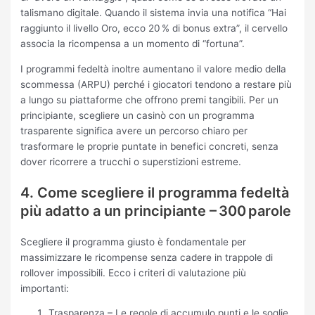
talismano digitale. Quando il sistema invia una notifica “Hai
raggiunto il livello Oro, ecco 20 % di bonus extra”, il cervello
associa la ricompensa a un momento di “fortuna”.
I programmi fedeltà inoltre aumentano il valore medio della
scommessa (ARPU) perché i giocatori tendono a restare più
a lungo su piattaforme che offrono premi tangibili. Per un
principiante, scegliere un casinò con un programma
trasparente significa avere un percorso chiaro per
trasformare le proprie puntate in benefici concreti, senza
dover ricorrere a trucchi o superstizioni estreme.
4. Come scegliere il programma fedeltà
più adatto a un principiante – 300 parole
Scegliere il programma giusto è fondamentale per
massimizzare le ricompense senza cadere in trappole di
rollover impossibili. Ecco i criteri di valutazione più
importanti:
Trasparenza – Le regole di accumulo punti e le soglie