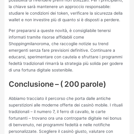
la chiave sarà mantenere un approccio responsabile:
studiare le condizioni dei token, verificare la sicurezza della
wallet e non investire più di quanto si è disposti a perdere.
Per prepararsi a queste novità, è consigliabile tenersi
informati tramite risorse affidabili come
Shoppingmilanoroma, che raccoglie notizie su trend
emergenti senza fare previsioni definitive. Continuare a
educarsi, sperimentare con cautela e sfruttare i programmi
fedeltà tradizionali rimarrà la strategia più solida per godere
di una fortuna digitale sostenibile.
Conclusione – ( 200 parole)
Abbiamo tracciato il percorso che porta dalle antiche
superstizioni alle moderne offerte dei casinò mobile. I rituali
tradizionali – il numero 7, il ferro di cavallo, le carte
fortunanti – trovano ora una controparte digitale nei bonus
di benvenuto, nei programmi fedeltà e nelle notifiche
personalizzate. Scegliere il casinò giusto, valutare con