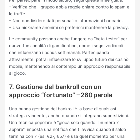
– Verifica che il gruppo abbia regole chiare contro lo spam e
le truffe.
– Non condividere dati personali o informazioni bancarie.
– Usa nickname anonimi se preferisci mantenere la privacy.
Le community possono anche fungere da “beta tester” per
nuove funzionalità di gamification, come i segni zodiacali
che influenzano i bonus settimanali. Partecipando
attivamente, potrai influenzare lo sviluppo futuro dei casinò
mobile, mantenendo al contempo un approccio responsabile
al gioco.
7. Gestione del bankroll con un
approccio “fortunato” – 260 parole
Una buona gestione del bankroll è la base di qualsiasi
strategia vincente, anche quando si integrano superstizioni.
Una tecnica popolare è “gioca solo quando il numero 7
appare”: imposta una notifica che ti avvisa quando il saldo
termina con 7 (es. €27, €57) e usa quel momento per una