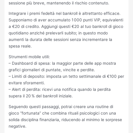
sessione più breve, mantenendo il rischio contenuto.
Integrare i premi fedeltà nel bankroll è altrettanto efficace.
Supponiamo di aver accumulato 1 000 punti VIP, equivalenti
a €20 di credito. Aggiungi questi €20 al tuo bankroll di gioco
quotidiano anziché prelevarli subito; in questo modo
aumenti la durata delle sessioni senza incrementare la
spesa reale.
Strumenti mobile utili:
– Dashboard di spesa: la maggior parte delle app mostra
grafici giornalieri di puntate, vincite e perdite.
– Limiti di deposito: imposta un tetto settimanale di €100 per
evitare sforamenti.
– Alert di perdita: ricevi una notifica quando la perdita
supera il 20 % del bankroll iniziale.
Seguendo questi passaggi, potrai creare una routine di
gioco “fortunata” che combina rituali psicologici con una
solida disciplina finanziaria, riducendo al minimo le sorprese
negative.