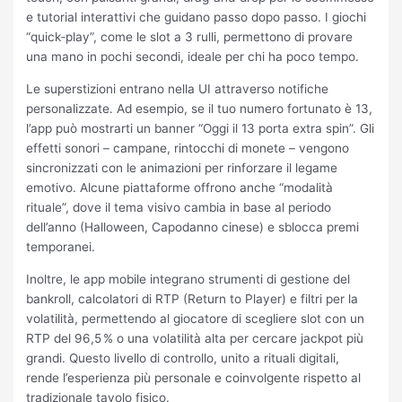
e tutorial interattivi che guidano passo dopo passo. I giochi
“quick‑play”, come le slot a 3 rulli, permettono di provare
una mano in pochi secondi, ideale per chi ha poco tempo.
Le superstizioni entrano nella UI attraverso notifiche
personalizzate. Ad esempio, se il tuo numero fortunato è 13,
l’app può mostrarti un banner “Oggi il 13 porta extra spin”. Gli
effetti sonori – campane, rintocchi di monete – vengono
sincronizzati con le animazioni per rinforzare il legame
emotivo. Alcune piattaforme offrono anche “modalità
rituale”, dove il tema visivo cambia in base al periodo
dell’anno (Halloween, Capodanno cinese) e sblocca premi
temporanei.
Inoltre, le app mobile integrano strumenti di gestione del
bankroll, calcolatori di RTP (Return to Player) e filtri per la
volatilità, permettendo al giocatore di scegliere slot con un
RTP del 96,5 % o una volatilità alta per cercare jackpot più
grandi. Questo livello di controllo, unito a rituali digitali,
rende l’esperienza più personale e coinvolgente rispetto al
tradizionale tavolo fisico.