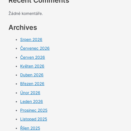
Recent Comments
Žádné komentáře.
Archives
Srpen 2026
Červenec 2026
Červen 2026
Květen 2026
Duben 2026
Březen 2026
Únor 2026
Leden 2026
Prosinec 2025
Listopad 2025
Říjen 2025