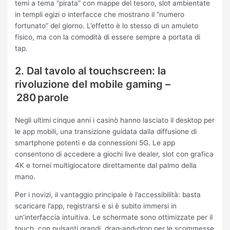
temi a tema “pirata” con mappe del tesoro, slot ambientate
in templi egizi o interfacce che mostrano il “numero
fortunato” del giorno. L’effetto è lo stesso di un amuleto
fisico, ma con la comodità di essere sempre a portata di
tap.
2. Dal tavolo al touchscreen: la
rivoluzione del mobile gaming –
280 parole
Negli ultimi cinque anni i casinò hanno lasciato il desktop per
le app mobili, una transizione guidata dalla diffusione di
smartphone potenti e da connessioni 5G. Le app
consentono di accedere a giochi live dealer, slot con grafica
4K e tornei multigiocatore direttamente dal palmo della
mano.
Per i novizi, il vantaggio principale è l’accessibilità: basta
scaricare l’app, registrarsi e si è subito immersi in
un’interfaccia intuitiva. Le schermate sono ottimizzate per il
touch, con pulsanti grandi, drag‑and‑drop per le scommesse