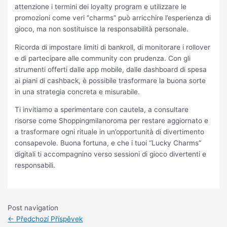
attenzione i termini dei loyalty program e utilizzare le
promozioni come veri “charms” può arricchire l’esperienza di
gioco, ma non sostituisce la responsabilità personale.
Ricorda di impostare limiti di bankroll, di monitorare i rollover
e di partecipare alle community con prudenza. Con gli
strumenti offerti dalle app mobile, dalle dashboard di spesa
ai piani di cashback, è possibile trasformare la buona sorte
in una strategia concreta e misurabile.
Ti invitiamo a sperimentare con cautela, a consultare
risorse come Shoppingmilanoroma per restare aggiornato e
a trasformare ogni rituale in un’opportunità di divertimento
consapevole. Buona fortuna, e che i tuoi “Lucky Charms”
digitali ti accompagnino verso sessioni di gioco divertenti e
responsabili.
Post navigation
←
Předchozí Příspěvek