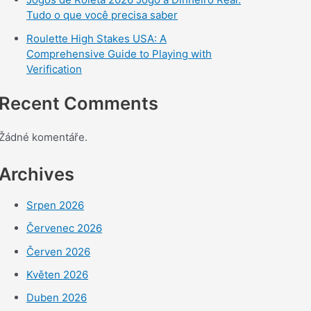
Tudo o que você precisa saber
Roulette High Stakes USA: A
Comprehensive Guide to Playing with
Verification
Recent Comments
Žádné komentáře.
Archives
Srpen 2026
Červenec 2026
Červen 2026
Květen 2026
Duben 2026