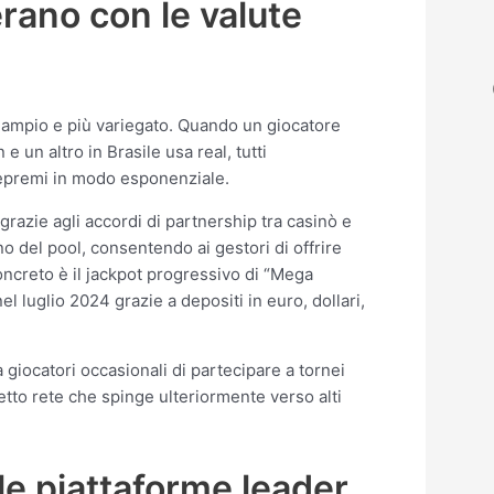
erano con le valute
iù ampio e più variegato. Quando un giocatore
e un altro in Brasile usa real, tutti
tepremi in modo esponenziale.
grazie agli accordi di partnership tra casinò e
o del pool, consentendo ai gestori di offrire
oncreto è il jackpot progressivo di “Mega
l luglio 2024 grazie a depositi in euro, dollari,
 giocatori occasionali di partecipare a tornei
tto rete che spinge ulteriormente verso alti
le piattaforme leader