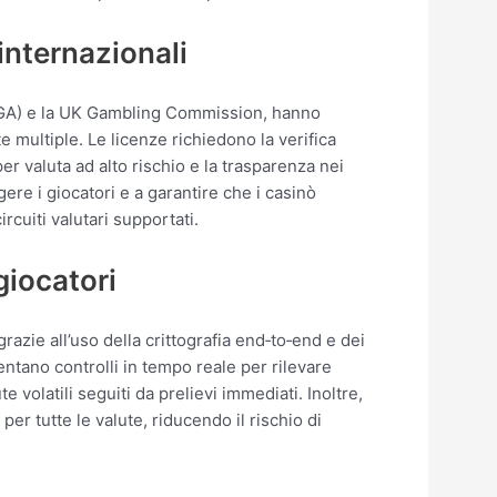
internazionali
(MGA) e la UK Gambling Commission, hanno
e multiple. Le licenze richiedono la verifica
 per valuta ad alto rischio e la trasparenza nei
re i giocatori e a garantire che i casinò
rcuiti valutari supportati.
giocatori
grazie all’uso della crittografia end‑to‑end e dei
ntano controlli in tempo reale per rilevare
e volatili seguiti da prelievi immediati. Inoltre,
er tutte le valute, riducendo il rischio di