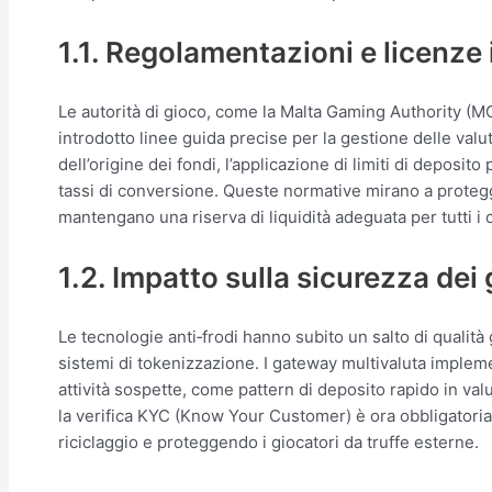
1.1. Regolamentazioni e licenze 
Le autorità di gioco, come la Malta Gaming Authority 
introdotto linee guida precise per la gestione delle valut
dell’origine dei fondi, l’applicazione di limiti di deposito
tassi di conversione. Queste normative mirano a protegge
mantengano una riserva di liquidità adeguata per tutti i ci
1.2. Impatto sulla sicurezza dei 
Le tecnologie anti‑frodi hanno subito un salto di qualità 
sistemi di tokenizzazione. I gateway multivaluta impleme
attività sospette, come pattern di deposito rapido in valut
la verifica KYC (Know Your Customer) è ora obbligatoria p
riciclaggio e proteggendo i giocatori da truffe esterne.