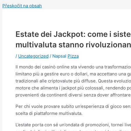
Přeskočit na obsah
Estate dei Jackpot: come i sis
multivaluta stanno rivoluzionan
/
Uncategorized
/ Napsal
Pizza
Il mondo dei casinò online sta vivendo una trasformazio
limitano più a gestire euro o dollari, ma accettano una
tradizionali alle criptovalute più diffuse. Questa evoluz
motore che alimenta i jackpot più colossali, rendendo po
provenienti da continenti diversi senza dover affrontare
Per chi vuole provare subito un’esperienza di gioco senza
scelta di piattaforme multivaluta.
L’estate porta con sé un’ondata di promozioni, tornei liv