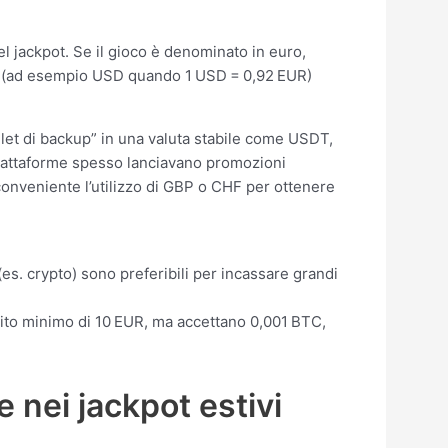
del jackpot. Se il gioco è denominato in euro,
le (ad esempio USD quando 1 USD = 0,92 EUR)
allet di backup” in una valuta stabile come USDT,
e piattaforme spesso lanciavano promozioni
onveniente l’utilizzo di GBP o CHF per ottenere
 (es. crypto) sono preferibili per incassare grandi
ito minimo di 10 EUR, ma accettano 0,001 BTC,
te nei jackpot estivi