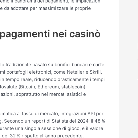
eremo il panorama dei pagamenti, le implicazioni
gie da adottare per massimizzare le proprie
i pagamenti nei casinò
lo tradizionale basato su bonifici bancari e carte
rimi portafogli elettronici, come Neteller e Skrill,
e in tempo reale, riducendo drasticamente i tempi
ptovalute (Bitcoin, Ethereum, stablecoin)
zioni, soprattutto nei mercati asiatici e
omatica al tasso di mercato, integrazioni API per
g. Secondo un report di Statista del 2024, il 48 %
urante una singola sessione di gioco, e il valore
o del 32 % rispetto all’anno precedente.