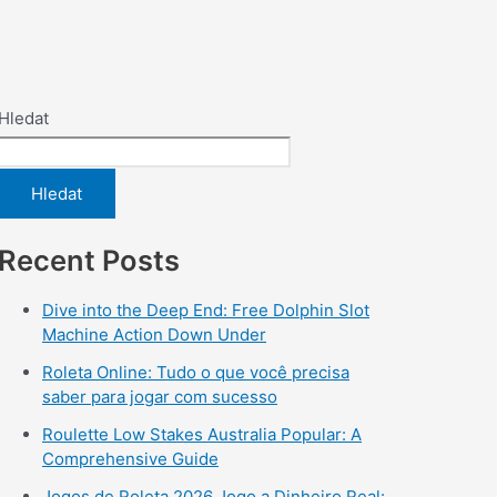
Hledat
Hledat
Recent Posts
Dive into the Deep End: Free Dolphin Slot
Machine Action Down Under
Roleta Online: Tudo o que você precisa
saber para jogar com sucesso
Roulette Low Stakes Australia Popular: A
Comprehensive Guide
Jogos de Roleta 2026 Jogo a Dinheiro Real: