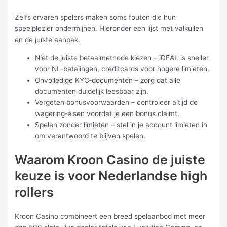
Zelfs ervaren spelers maken soms fouten die hun
speelplezier ondermijnen. Hieronder een lijst met valkuilen
en de juiste aanpak.
Niet de juiste betaalmethode kiezen – iDEAL is sneller
voor NL‑betalingen, creditcards voor hogere limieten.
Onvolledige KYC‑documenten – zorg dat alle
documenten duidelijk leesbaar zijn.
Vergeten bonusvoorwaarden – controleer altijd de
wagering‑eisen voordat je een bonus claimt.
Spelen zonder limieten – stel in je account limieten in
om verantwoord te blijven spelen.
Waarom Kroon Casino de juiste
keuze is voor Nederlandse high
rollers
Kroon Casino combineert een breed spelaanbod met meer