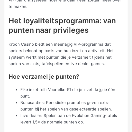
VIP‑bankingsysteem hoef je je daar geen zorgen meer over
te maken.
Het loyaliteitsprogramma: van
punten naar privileges
Kroon Casino biedt een meerlagig VIP‑programma dat
spelers beloont op basis van hun inzet en activiteit. Het
systeem werkt met punten die je verzamelt tijdens het
spelen van slots, tafelspellen en live dealer games.
Hoe verzamel je punten?
Elke inzet telt: Voor elke €1 die je inzet, krijg je één
punt.
Bonusacties: Periodieke promoties geven extra
punten bij het spelen van geselecteerde spellen.
Live dealer: Spelen aan de Evolution Gaming‑tafels
levert 1,5× de normale punten op.