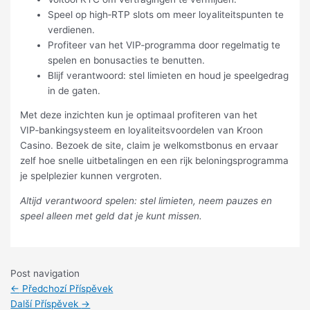
Speel op high‑RTP slots om meer loyaliteitspunten te
verdienen.
Profiteer van het VIP‑programma door regelmatig te
spelen en bonusacties te benutten.
Blijf verantwoord: stel limieten en houd je speelgedrag
in de gaten.
Met deze inzichten kun je optimaal profiteren van het
VIP‑bankingsysteem en loyaliteitsvoordelen van Kroon
Casino. Bezoek de site, claim je welkomstbonus en ervaar
zelf hoe snelle uitbetalingen en een rijk beloningsprogramma
je spelplezier kunnen vergroten.
Altijd verantwoord spelen: stel limieten, neem pauzes en
speel alleen met geld dat je kunt missen.
Post navigation
←
Předchozí Příspěvek
Další Příspěvek
→