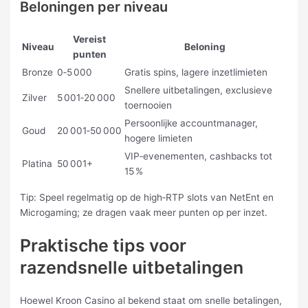
Beloningen per niveau
Vereist
Niveau
Beloning
punten
Bronze
0‑5 000
Gratis spins, lagere inzetlimieten
Snellere uitbetalingen, exclusieve
Zilver
5 001‑20 000
toernooien
Persoonlijke accountmanager,
Goud
20 001‑50 000
hogere limieten
VIP‑evenementen, cashbacks tot
Platina
50 001+
15 %
Tip: Speel regelmatig op de high‑RTP slots van NetEnt en
Microgaming; ze dragen vaak meer punten op per inzet.
Praktische tips voor
razendsnelle uitbetalingen
Hoewel Kroon Casino al bekend staat om snelle betalingen,