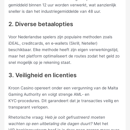
gemiddeld binnen 12 uur worden verwerkt, wat aanzienlijk
sneller is dan het industriegemiddelde van 48 uur.
2. Diverse betaalopties
Voor Nederlandse spelers zijn populaire methoden zoals
iDEAL, creditcards, en e‑wallets (Skrill, Neteller)
beschikbaar. Elke methode heeft zijn eigen verwerkingstijd,
maar het platform optimaliseert de routes zodat het geld zo
snel mogelijk op je rekening staat.
3. Veiligheid en licenties
Kroon Casino opereert onder een vergunning van de Malta
Gaming Authority en volgt strenge AML‑ en
KYC‑procedures. Dit garandeert dat je transacties veilig en
transparant verlopen.
Rhetorische vraag:
Heb je ooit gefrustreerd moeten
wachten op een uitbetaling die dagen duurt?
Met het