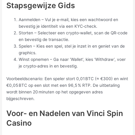
Stapsgewijze Gids
Aanmelden – Vul je e‑mail, kies een wachtwoord en
bevestig je identiteit via een KYC‑check.
Storten – Selecteer een crypto‑wallet, scan de QR‑code
en bevestig de transactie.
Spelen – Kies een spel, stel je inzet in en geniet van de
graphics.
Winst opnemen – Ga naar ‘Wallet’, kies ‘Withdraw’, voer
je crypto‑adres in en bevestig.
Voorbeeldscenario: Een speler stort 0,01 BTC (≈ €300) en wint
€0,05 BTC op een slot met een 96,5 % RTP. De uitbetaling
wordt binnen 20 minuten op het opgegeven adres
bijgeschreven.
Voor‑ en Nadelen van Vinci Spin
Casino