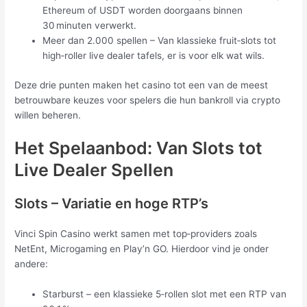
Ethereum of USDT worden doorgaans binnen
30 minuten verwerkt.
Meer dan 2.000 spellen – Van klassieke fruit‑slots tot
high‑roller live dealer tafels, er is voor elk wat wils.
Deze drie punten maken het casino tot een van de meest
betrouwbare keuzes voor spelers die hun bankroll via crypto
willen beheren.
Het Spelaanbod: Van Slots tot
Live Dealer Spellen
Slots – Variatie en hoge RTP’s
Vinci Spin Casino werkt samen met top‑providers zoals
NetEnt, Microgaming en Play’n GO. Hierdoor vind je onder
andere:
Starburst – een klassieke 5‑rollen slot met een RTP van