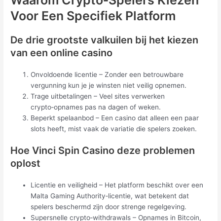
Voor Een Specifiek Platform
De drie grootste valkuilen bij het kiezen
van een online casino
Onvoldoende licentie – Zonder een betrouwbare
vergunning kun je je winsten niet veilig opnemen.
Trage uitbetalingen – Veel sites verwerken
crypto‑opnames pas na dagen of weken.
Beperkt spelaanbod – Een casino dat alleen een paar
slots heeft, mist vaak de variatie die spelers zoeken.
Hoe Vinci Spin Casino deze problemen
oplost
Licentie en veiligheid – Het platform beschikt over een
Malta Gaming Authority‑licentie, wat betekent dat
spelers beschermd zijn door strenge regelgeving.
Supersnelle crypto‑withdrawals – Opnames in Bitcoin,