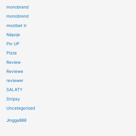
monobrand
monobrend
mostbet tr
Nápoje
Pin UP
Pizza
Review
Reviewe
reviewer
SALATY
Stripsy
Uncategorized
Jingga888