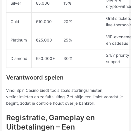
Silver
€5.000
15 %
crypto‑withd
Gratis ticket
Gold
€10.000
20 %
live‑toernooi
VIP‑eveneme
Platinum
€25.000
25 %
en cadeaus
24/7 priority
Diamond
€50.000+
30 %
support
Verantwoord spelen
Vinci Spin Casino biedt tools zoals stortingslimieten,
verlieslimieten en zelfuitsluiting. Zet altijd een limiet voordat je
begint, zodat je controle houdt over je bankroll.
Registratie, Gameplay en
Uitbetalingen – Een