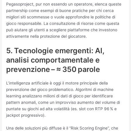
Pegasoproject, pur non essendo un operatore, elenca queste
partnership come esempi di buone pratiche per chi cerca
migliori siti scommesse o vuole approfondire le politiche di
gioco responsabile. La consultazione di risorse come questa
può aiutare gli utenti a scegliere piattaforme che investono
attivamente nella protezione del giocatore.
5. Tecnologie emergenti: AI,
analisi comportamentale e
prevenzione – ≈ 350 parole
L’intelligenza artificiale è oggi il motore principale della
prevenzione del gioco problematico. Algoritmi di machine
learning analizzano milioni di dati di gioco per identificare
pattern anomali, come un improvviso aumento del volume di
puntate su giochi ad alta volatilità (es. slot con RTP 96 % e
jackpot progressivo).
Una delle soluzioni più diffuse è il “Risk Scoring Engine”, che