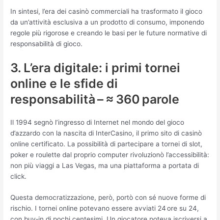
In sintesi, l’era dei casinò commerciali ha trasformato il gioco
da un’attività esclusiva a un prodotto di consumo, imponendo
regole più rigorose e creando le basi per le future normative di
responsabilità di gioco.
3. L’era digitale: i primi tornei
online e le sfide di
responsabilità – ≈ 360 parole
Il 1994 segnò l’ingresso di Internet nel mondo del gioco
d’azzardo con la nascita di InterCasino, il primo sito di casinò
online certificato. La possibilità di partecipare a tornei di slot,
poker e roulette dal proprio computer rivoluzionò l’accessibilità:
non più viaggi a Las Vegas, ma una piattaforma a portata di
click.
Questa democratizzazione, però, portò con sé nuove forme di
rischio. I tornei online potevano essere avviati 24 ore su 24,
con buy‑in di pochi centesimi. Un giocatore poteva iscriversi a