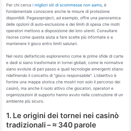
Per chi cerca
i migliori siti di scommesse non aams
, è
fondamentale conoscere anche le misure di protezione
disponibili. Pegasoproject, ad esempio, offre una panoramica
delle opzioni di auto‑esclusione e dei limiti di spesa che molti
operatori mettono a disposizione dei loro utenti. Consultare
risorse come questa aiuta a fare scelte più informate e a
mantenere il gioco entro limiti salutari.
Nel resto dell’articolo esploreremo come le prime sfide di carte
e dadi si siano trasformate in tornei globali, come le normative
siano evolute di pari passo e quali tecnologie emergenti stiano
ridefinendo il concetto di “gioco responsabile”. L’obiettivo è
fornire una mappa storica che mostri non solo il percorso dei
casinò, ma anche il ruolo attivo che giocatori, operatori e
organizzazioni di supporto hanno avuto nella costruzione di un
ambiente più sicuro.
1. Le origini dei tornei nei casinò
tradizionali – ≈ 340 parole