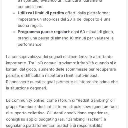
e rispettalo, evitando di “ricaricare” durante la
competizione.
Utilizza i limiti di perdita
offerti dalla piattaforma;
impostare un stop‑loss del 20 % del deposito è una
buona regola.
Programma pause regolari
: ogni 60 minuti di gioco,
prendi una pausa di almeno 10 minuti per valutare le
performance.
La consapevolezza dei segnali di dipendenza è altrettanto
importante. Tra i più comuni troviamo: irritabilità quando si è
lontani dal gioco, aumento delle scommesse per recuperare
perdite, e difficoltà a rispettare i limiti auto‑imposti.
Riconoscere questi segnali permette di intervenire prima che
la situazione degeneri.
Le community online, come i forum di “Reddit Gambling” o i
gruppi Facebook dedicati ai tornei di poker, svolgono un ruolo
di supporto collettivo. Gli utenti condividono esperienze,
consigli su app di budgeting (es. “Gambling Tracker”) e
segnalano piattaforme con pratiche di responsabilità