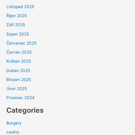
Listopad 2025
Říjen 2025
Září 2025
Srpen 2025
Červenec 2025
Červen 2025
Květen 2025
Duben 2025
Březen 2025
Únor 2025
Prosinec 2024
Categories
Burgery
casino