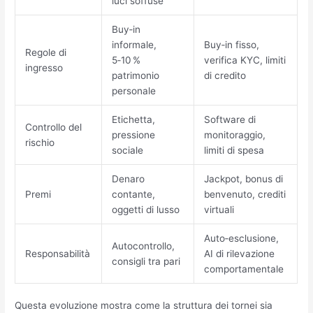
luci soffuse
Buy‑in
informale,
Buy‑in fisso,
Regole di
5‑10 %
verifica KYC, limiti
ingresso
patrimonio
di credito
personale
Etichetta,
Software di
Controllo del
pressione
monitoraggio,
rischio
sociale
limiti di spesa
Denaro
Jackpot, bonus di
Premi
contante,
benvenuto, crediti
oggetti di lusso
virtuali
Auto‑esclusione,
Autocontrollo,
Responsabilità
AI di rilevazione
consigli tra pari
comportamentale
Questa evoluzione mostra come la struttura dei tornei sia