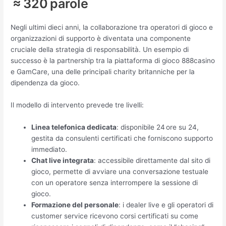
≈ 320 parole
Negli ultimi dieci anni, la collaborazione tra operatori di gioco e
organizzazioni di supporto è diventata una componente
cruciale della strategia di responsabilità. Un esempio di
successo è la partnership tra la piattaforma di gioco 888casino
e GamCare, una delle principali charity britanniche per la
dipendenza da gioco.
Il modello di intervento prevede tre livelli:
Linea telefonica dedicata
: disponibile 24 ore su 24,
gestita da consulenti certificati che forniscono supporto
immediato.
Chat live integrata
: accessibile direttamente dal sito di
gioco, permette di avviare una conversazione testuale
con un operatore senza interrompere la sessione di
gioco.
Formazione del personale
: i dealer live e gli operatori di
customer service ricevono corsi certificati su come