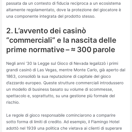
passata da un contesto di fiducia reciproca a un ecosistema
altamente regolamentato, dove la protezione del giocatore è
una componente integrata del prodotto stesso.
2. L’avvento dei casinò
“commerciali” e la nascita delle
prime normative – ≈ 300 parole
Negli anni ‘30 la Legge sul Gioco di Nevada legalizzò i primi
grandi casinò di Las Vegas, mentre Monte Carlo, già aperto dal
1863, consolidò la sua reputazione di capitale del gioco
d’azzardo europeo. Queste strutture commerciali introdussero
un modello di business basato su volume di scommesse,
spettacolo e, soprattutto, su una gestione più formale del
rischio.
Le regole di gioco responsabile cominciarono a comparire
sotto forma di limiti di credito. Ad esempio, il Flamingo Hotel
adottò nel 1939 una politica che vietava ai clienti di superare