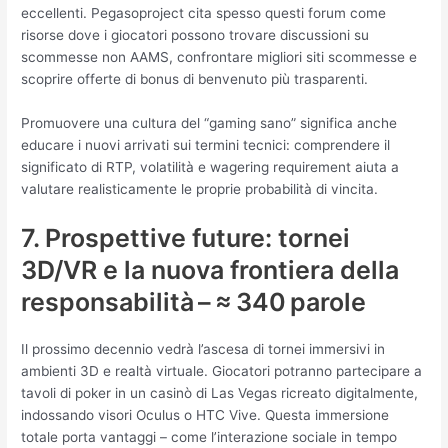
eccellenti. Pegasoproject cita spesso questi forum come
risorse dove i giocatori possono trovare discussioni su
scommesse non AAMS, confrontare migliori siti scommesse e
scoprire offerte di bonus di benvenuto più trasparenti.
Promuovere una cultura del “gaming sano” significa anche
educare i nuovi arrivati sui termini tecnici: comprendere il
significato di RTP, volatilità e wagering requirement aiuta a
valutare realisticamente le proprie probabilità di vincita.
7. Prospettive future: tornei
3D/VR e la nuova frontiera della
responsabilità – ≈ 340 parole
Il prossimo decennio vedrà l’ascesa di tornei immersivi in
ambienti 3D e realtà virtuale. Giocatori potranno partecipare a
tavoli di poker in un casinò di Las Vegas ricreato digitalmente,
indossando visori Oculus o HTC Vive. Questa immersione
totale porta vantaggi – come l’interazione sociale in tempo