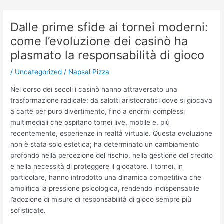
Přeskočit
Post
na
navigation
Dalle prime sfide ai tornei moderni:
obsah
come l’evoluzione dei casinò ha
plasmato la responsabilità di gioco
/
Uncategorized
/ Napsal
Pizza
Nel corso dei secoli i casinò hanno attraversato una
trasformazione radicale: da salotti aristocratici dove si giocava
a carte per puro divertimento, fino a enormi complessi
multimediali che ospitano tornei live, mobile e, più
recentemente, esperienze in realtà virtuale. Questa evoluzione
non è stata solo estetica; ha determinato un cambiamento
profondo nella percezione del rischio, nella gestione del credito
e nella necessità di proteggere il giocatore. I tornei, in
particolare, hanno introdotto una dinamica competitiva che
amplifica la pressione psicologica, rendendo indispensabile
l’adozione di misure di responsabilità di gioco sempre più
sofisticate.