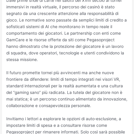
Dalle prime sfide di carte nei salotti del XVIII secolo ai tornei
immersivi in realtà virtuale, il percorso dei casinò è stato
segnato da una crescente attenzione alla responsabilità di
gioco. Le normative sono passate da semplici limiti di credito a
sofisticati sistemi di AI che monitorano in tempo reale il
comportamento dei giocatori. Le partnership con enti come
GamCare e le risorse offerte da siti come Pegasoproject
hanno dimostrato che la protezione del giocatore è un lavoro
di squadra, dove operatori, tecnologie e utenti condividono la
stessa missione.
Il futuro promette tornei più avvincenti ma anche nuove
frontiere da difendere: limiti di tempo integrati nei visori VR,
standard internazionali per la realtà aumentata e una cultura
del “gaming sano” più radicata. La tutela del giocatore non è
mai statica; è un percorso continuo alimentato da innovazione,
collaborazione e consapevolezza personale.
Invitiamo i lettori a esplorare le opzioni di auto‑esclusione, a
impostare limiti di spesa e a consultare risorse come
Pegasoproject per rimanere informati. Solo così sarà possibile