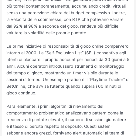
più tornei contemporaneamente, accumulando crediti virtuali
senza una percezione chiara del budget complessivo. Inoltre,
la velocità delle scommesse, con RTP che potevano variare
dal 92 % al 98 % a seconda del gioco, rendeva più difficile
valutare la volatilità delle proprie puntate.
Le prime iniziative di responsabilità di gioco online comparvero
intorno al 2000. La “Self‑Exclusion List” (SEL) consentiva agli
utenti di bloccare il proprio account per periodi da 30 giorni a 5
anni. Alcuni operatori introdussero strumenti di monitoraggio
del tempo di gioco, mostrando un timer visibile durante le
sessioni di torneo. Un esempio pratico è il “Playtime Tracker” di
BetOnline, che avvisa l’utente quando supera i 60 minuti di
gioco continuo.
Parallelamente, i primi algoritmi di rilevamento del
comportamento problematico analizzavano pattern come la
frequenza di puntate elevate, il numero di sessioni giornaliere
e il tasso di perdita rispetto al deposito. Questi sistemi,
sebbene ancora grezzi, fornivano alert automatici al team di