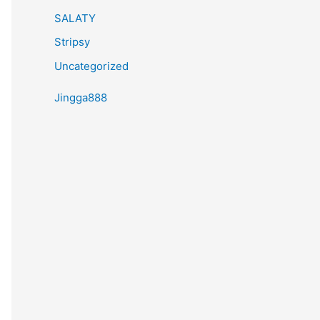
SALATY
Stripsy
Uncategorized
Jingga888