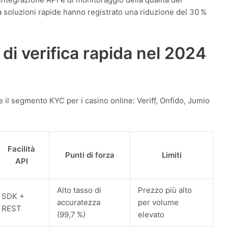
a soluzioni rapide hanno registrato una riduzione del 30 %
di verifica rapida nel 2024
 il segmento KYC per i casino online: Veriff, Onfido, Jumio
Facilità
Punti di forza
Limiti
API
Alto tasso di
Prezzo più alto
SDK +
accuratezza
per volume
REST
(99,7 %)
elevato