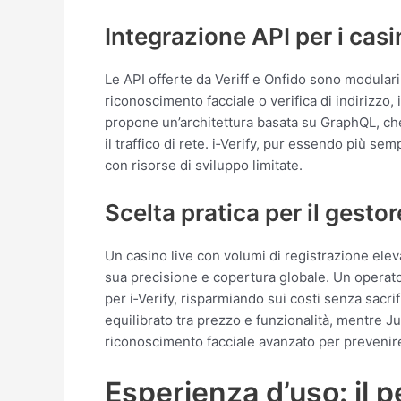
Integrazione API per i cas
Le API offerte da Veriff e Onfido sono modulari
riconoscimento facciale o verifica di indirizz
propone un’architettura basata su GraphQL, che
il traffico di rete. i‑Verify, pur essendo più s
con risorse di sviluppo limitate.
Scelta pratica per il gestor
Un casino live con volumi di registrazione elevat
sua precisione e copertura globale. Un operato
per i‑Verify, risparmiando sui costi senza sac
equilibrato tra prezzo e funzionalità, mentre Ju
riconoscimento facciale avanzato per prevenire
Esperienza d’uso: il 