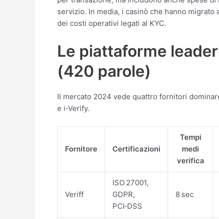
servizio. In media, i casinò che hanno migrato 
dei costi operativi legati al KYC.
Le piattaforme leader 
(420 parole)
Il mercato 2024 vede quattro fornitori dominare
e i‑Verify.
Tempi
Fornitore
Certificazioni
medi
verifica
ISO 27001,
Veriff
GDPR,
8 sec
PCI‑DSS