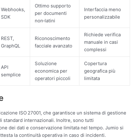
Ottimo supporto
Webhooks,
Interfaccia meno
per documenti
SDK
personalizzabile
non‑latini
Richiede verifica
REST,
Riconoscimento
manuale in casi
GraphQL
facciale avanzato
complessi
Soluzione
Copertura
API
economica per
geografica più
semplice
operatori piccoli
limitata
e
ificazione ISO 27001, che garantisce un sistema di gestione
 standard internazionali. Inoltre, sono tutti
ne dei dati e conservazione limitata nel tempo. Jumio si
testa la continuità operativa in caso di incidenti.