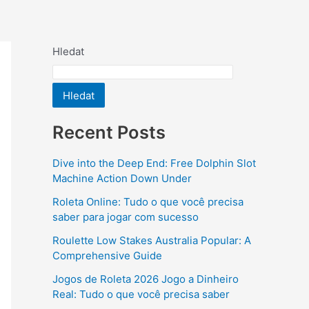
Hledat
Hledat
Recent Posts
Dive into the Deep End: Free Dolphin Slot
Machine Action Down Under
Roleta Online: Tudo o que você precisa
saber para jogar com sucesso
Roulette Low Stakes Australia Popular: A
Comprehensive Guide
Jogos de Roleta 2026 Jogo a Dinheiro
Real: Tudo o que você precisa saber