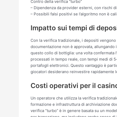
Contro della verifica “turbo”
– Dipendenza da provider esterni, con rischi d
– Possibili falsi positivi se l’algoritmo non è cal
Impatto sui tempi di deposi
Con la verifica tradizionale, i depositi vengono 
documentazione non è approvata, allungando il c
questo collo di bottiglia: una volta confermata l
processati in tempo reale, con tempi medi di 5‑1
portafogli elettronici. Questo vantaggio è part
giocatori desiderano reinvestire rapidamente le
Costi operativi per il casin
Un operatore che utilizza la verifica tradizion
formazione e infrastruttura di archiviazione do
verifica “turbo” è in genere basata su un model
per transazione, ma includono anche spese di i