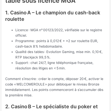
table sous licence MGA
1. Casino A – Le champion du cash‑back
roulette
Licence : MGA n° 00123/2022, vérifiable sur le registre
officiel.
Programme : points à 0,012 € + ×2 sur roulette EUR,
cash‑back 8 % hebdomadaire.
Qualité des tables : Evolution Gaming, mise min. 0,10 €,
RTP blackjack 99,5 %.
Support : chat 24/7, ligne téléphonique française,
résolution des litiges en < 5 min.
Comment s’inscrire : créer le compte, déposer 20 €, activer le
code « WELCOMEROULE » pour débloquer le niveau Bronze
immédiatement. Les points commenceront à s’accumuler dès
la première mise.
2. Casino B – Le spécialiste du poker et