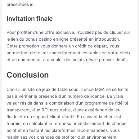
présentées ici.
Invitation finale
Pour profiter d’une offre exclusive, n’oubliez pas de cliquer sur
le lien du bonus casino en ligne présenté en introduction.
Cette promotion vous donnera un crédit de départ, vous
permettant de tester immédiatement les tables de votre choix
et de commencer à cumuler des points dès le premier dépôt.
Conclusion
Choisir un site de jeux de table sous licence MGA ne se limite
pas à vérifier la présence d’un numéro de licence. La vraie
valeur réside dans la combinaison d’un programme de fidélité
transparent, d’un ROI mesurable, d’une expérience de jeu
fluide et d’un support client réactif. En suivant la checklist
fournie, en calculant le retour sur investissement de chaque
point et en testant les plateformes recommandées, vous
maximisez vos chances de profiter d’un environnement