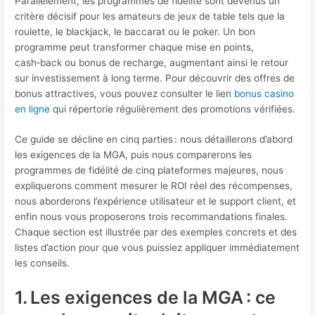
Parallèlement, les programmes de fidélité sont devenus un
critère décisif pour les amateurs de jeux de table tels que la
roulette, le blackjack, le baccarat ou le poker. Un bon
programme peut transformer chaque mise en points,
cash‑back ou bonus de recharge, augmentant ainsi le retour
sur investissement à long terme. Pour découvrir des offres de
bonus attractives, vous pouvez consulter le lien
bonus casino
en ligne
qui répertorie régulièrement des promotions vérifiées.
Ce guide se décline en cinq parties : nous détaillerons d’abord
les exigences de la MGA, puis nous comparerons les
programmes de fidélité de cinq plateformes majeures, nous
expliquerons comment mesurer le ROI réel des récompenses,
nous aborderons l’expérience utilisateur et le support client, et
enfin nous vous proposerons trois recommandations finales.
Chaque section est illustrée par des exemples concrets et des
listes d’action pour que vous puissiez appliquer immédiatement
les conseils.
1. Les exigences de la MGA : ce