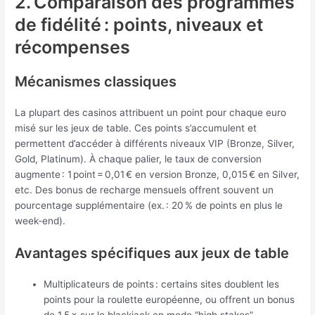
2. Comparaison des programmes
de fidélité : points, niveaux et
récompenses
Mécanismes classiques
La plupart des casinos attribuent un point pour chaque euro
misé sur les jeux de table. Ces points s’accumulent et
permettent d’accéder à différents niveaux VIP (Bronze, Silver,
Gold, Platinum). À chaque palier, le taux de conversion
augmente : 1 point = 0,01 € en version Bronze, 0,015 € en Silver,
etc. Des bonus de recharge mensuels offrent souvent un
pourcentage supplémentaire (ex. : 20 % de points en plus le
week‑end).
Avantages spécifiques aux jeux de table
Multiplicateurs de points : certains sites doublent les
points pour la roulette européenne, ou offrent un bonus
de 1,5 × sur le blackjack en mode “high stakes”.