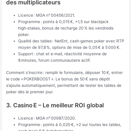
des multiplicateurs
Licence : MGA n° 00456/2021.
Programme : points à 0,015 €, ×1,5 sur blackjack
high‑stakes, bonus de recharge 20 % les vendredis
poker.
Qualité des tables : NetEnt, cash‑games poker avec RTP
moyen de 97,8 %, options de mise de 0,05 € à 5 000 €.
Support : chat et e‑mail, réactivité moyenne de
8 minutes, forum communautaire actif.
Comment s’inscrire : remplir le formulaire, déposer 10 €, entrer
le code « POKERBOOST ». Le bonus de 50 € sans dépôt
s’ajoute automatiquement, permettant de tester les tables de
poker dès le premier jour.
3. Casino E – Le meilleur ROI global
Licence : MGA n° 00987/2020.
Programme : points à 0,020 €, ×2 sur toutes les tables,