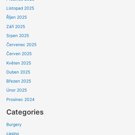
Listopad 2025
Říjen 2025
Září 2025
Srpen 2025
Červenec 2025
Červen 2025
Květen 2025
Duben 2025
Březen 2025
Únor 2025
Prosinec 2024
Categories
Burgery
casino