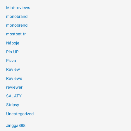
Mini-reviews
monobrand
monobrend
mostbet tr
Nápoje
Pin UP
Pizza
Review
Reviewe
reviewer
SALATY
Stripsy
Uncategorized
Jingga888