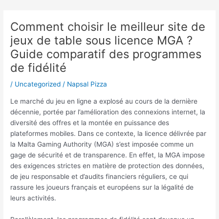
Přeskočit
Post
na
navigation
Comment choisir le meilleur site de
obsah
jeux de table sous licence MGA ?
Guide comparatif des programmes
de fidélité
/
Uncategorized
/ Napsal
Pizza
Le marché du jeu en ligne a explosé au cours de la dernière
décennie, portée par l’amélioration des connexions internet, la
diversité des offres et la montée en puissance des
plateformes mobiles. Dans ce contexte, la licence délivrée par
la Malta Gaming Authority (MGA) s’est imposée comme un
gage de sécurité et de transparence. En effet, la MGA impose
des exigences strictes en matière de protection des données,
de jeu responsable et d’audits financiers réguliers, ce qui
rassure les joueurs français et européens sur la légalité de
leurs activités.