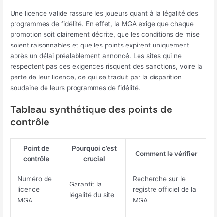
Une licence valide rassure les joueurs quant à la légalité des
programmes de fidélité. En effet, la MGA exige que chaque
promotion soit clairement décrite, que les conditions de mise
soient raisonnables et que les points expirent uniquement
après un délai préalablement annoncé. Les sites qui ne
respectent pas ces exigences risquent des sanctions, voire la
perte de leur licence, ce qui se traduit par la disparition
soudaine de leurs programmes de fidélité.
Tableau synthétique des points de
contrôle
Point de
Pourquoi c’est
Comment le vérifier
contrôle
crucial
Numéro de
Recherche sur le
Garantit la
licence
registre officiel de la
légalité du site
MGA
MGA