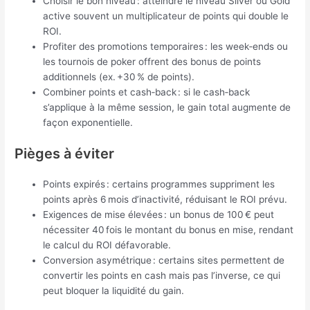
Choisir le bon niveau : atteindre le niveau Silver ou Gold
active souvent un multiplicateur de points qui double le
ROI.
Profiter des promotions temporaires : les week‑ends ou
les tournois de poker offrent des bonus de points
additionnels (ex. +30 % de points).
Combiner points et cash‑back : si le cash‑back
s’applique à la même session, le gain total augmente de
façon exponentielle.
Pièges à éviter
Points expirés : certains programmes suppriment les
points après 6 mois d’inactivité, réduisant le ROI prévu.
Exigences de mise élevées : un bonus de 100 € peut
nécessiter 40 fois le montant du bonus en mise, rendant
le calcul du ROI défavorable.
Conversion asymétrique : certains sites permettent de
convertir les points en cash mais pas l’inverse, ce qui
peut bloquer la liquidité du gain.