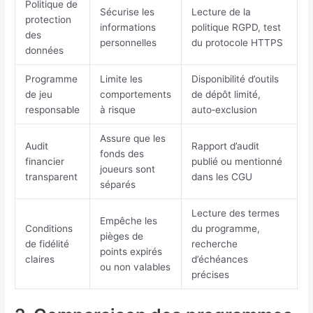
Politique de
Sécurise les
Lecture de la
protection
informations
politique RGPD, test
des
personnelles
du protocole HTTPS
données
Programme
Limite les
Disponibilité d’outils
de jeu
comportements
de dépôt limité,
responsable
à risque
auto‑exclusion
Assure que les
Audit
Rapport d’audit
fonds des
financier
publié ou mentionné
joueurs sont
transparent
dans les CGU
séparés
Lecture des termes
Empêche les
Conditions
du programme,
pièges de
de fidélité
recherche
points expirés
claires
d’échéances
ou non valables
précises