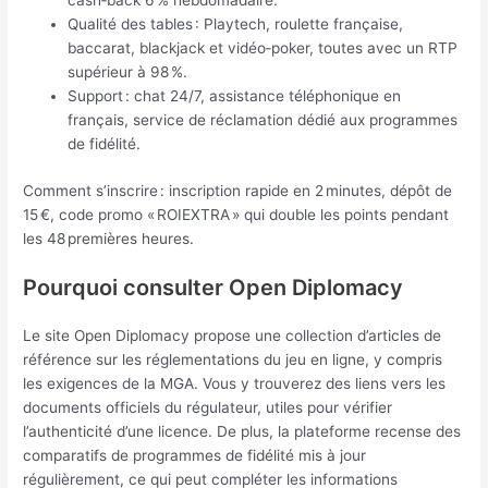
cash‑back 6 % hebdomadaire.
Qualité des tables : Playtech, roulette française,
baccarat, blackjack et vidéo‑poker, toutes avec un RTP
supérieur à 98 %.
Support : chat 24/7, assistance téléphonique en
français, service de réclamation dédié aux programmes
de fidélité.
Comment s’inscrire : inscription rapide en 2 minutes, dépôt de
15 €, code promo « ROIEXTRA » qui double les points pendant
les 48 premières heures.
Pourquoi consulter Open Diplomacy
Le site Open Diplomacy propose une collection d’articles de
référence sur les réglementations du jeu en ligne, y compris
les exigences de la MGA. Vous y trouverez des liens vers les
documents officiels du régulateur, utiles pour vérifier
l’authenticité d’une licence. De plus, la plateforme recense des
comparatifs de programmes de fidélité mis à jour
régulièrement, ce qui peut compléter les informations