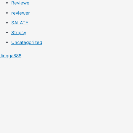
Reviewe
reviewer
SALATY
Stripsy
Uncategorized
Jingga888