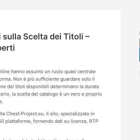
ulla Scelta dei Titoli –
erti
 online hanno assunto un ruolo quasi centrale
forma. Non è più sufficiente guardare solo il
ne dei titoli disponibili determinano la durata
terio, la scelta del catalogo è un vero e proprio
e.
ita Chest‑Project.eu. Il sito, specializzato in
150 piattaforme, fornendo dati su licenze, RTP