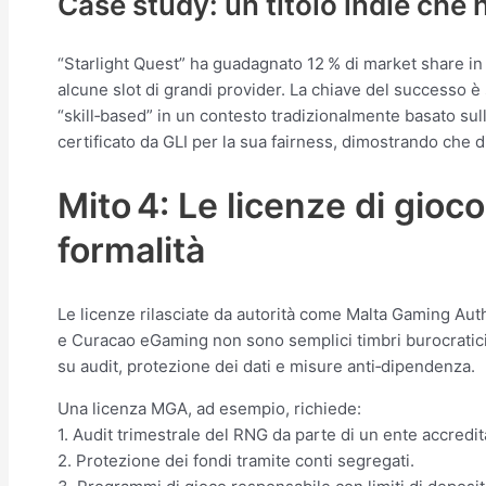
Case study: un titolo indie che 
“Starlight Quest” ha guadagnato 12 % di market share in
alcune slot di grandi provider. La chiave del successo è s
“skill‑based” in un contesto tradizionalmente basato sulla
certificato da GLI per la sua fairness, dimostrando che d
Mito 4: Le licenze di gioc
formalità
Le licenze rilasciate da autorità come Malta Gaming A
e Curacao eGaming non sono semplici timbri burocratici.
su audit, protezione dei dati e misure anti‑dipendenza.
Una licenza MGA, ad esempio, richiede:
1. Audit trimestrale del RNG da parte di un ente accredit
2. Protezione dei fondi tramite conti segregati.