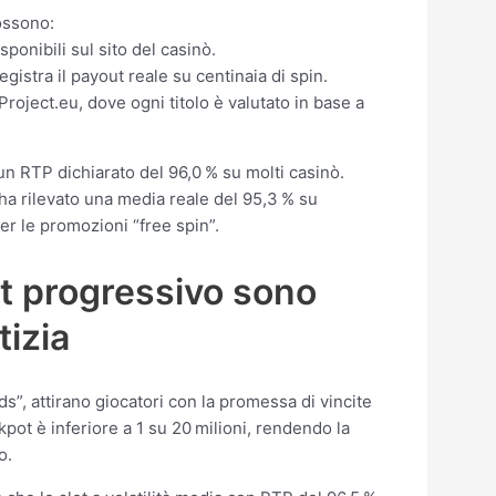
possono:
ponibili sul sito del casinò.
gistra il payout reale su centinaia di spin.
Project.eu, dove ogni titolo è valutato in base a
un RTP dichiarato del 96,0 % su molti casinò.
ha rilevato una media reale del 95,3 % su
per le promozioni “free spin”.
ot progressivo sono
tizia
s”, attirano giocatori con la promessa di vincite
ckpot è inferiore a 1 su 20 milioni, rendendo la
o.