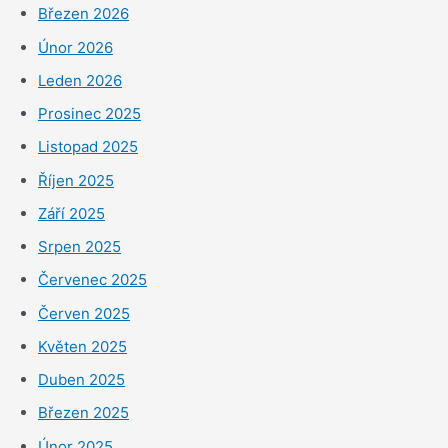
Březen 2026
Únor 2026
Leden 2026
Prosinec 2025
Listopad 2025
Říjen 2025
Září 2025
Srpen 2025
Červenec 2025
Červen 2025
Květen 2025
Duben 2025
Březen 2025
Únor 2025