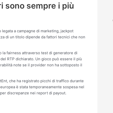
ari sono sempre i più
so legata a campagne di marketing, jackpot
zza di un titolo dipende da fattori tecnici che non
 la fairness attraverso test di generatore di
 del RTP dichiarato. Un gioco può essere il più
abilità note se il provider non ha sottoposto il
nt, che ha registrato picchi di traffico durante
ne europea è stata temporaneamente sospesa nel
per discrepanze nei report di payout.