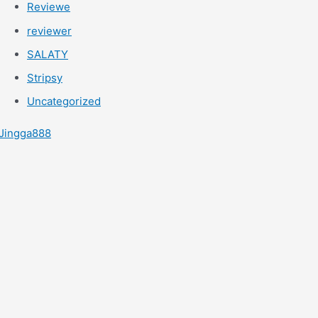
Reviewe
reviewer
SALATY
Stripsy
Uncategorized
Jingga888