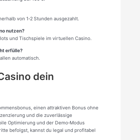
innerhalb von 1‑2 Stunden ausgezahlt.
no nutzen?
lots und Tischspiele im virtuellen Casino.
t erfülle?
allen automatisch.
Casino dein
ommensbonus, einen attraktiven Bonus ohne
izenzierung und die zuverlässige
bile Optimierung und der Demo‑Modus
itte befolgst, kannst du legal und profitabel