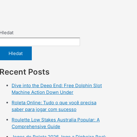
Hledat
Hledat
Recent Posts
Dive into the Deep End: Free Dolphin Slot
Machine Action Down Under
Roleta Online: Tudo o que você precisa
saber para jogar com sucesso
Roulette Low Stakes Australia Popular: A
Comprehensive Guide
Jogos de Roleta 2026 Jogo a Dinheiro Real: