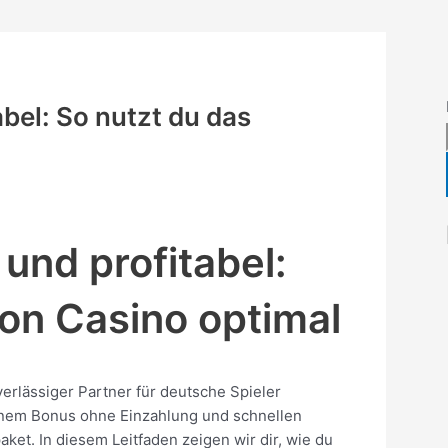
bel: So nutzt du das
und profitabel:
on Casino optimal
verlässiger Partner für deutsche Spieler
inem Bonus ohne Einzahlung und schnellen
aket. In diesem Leitfaden zeigen wir dir, wie du