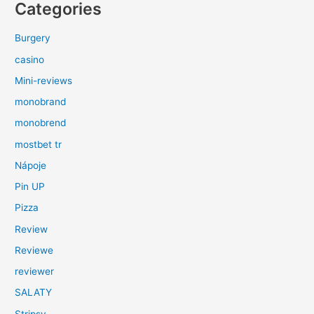
Categories
Burgery
casino
Mini-reviews
monobrand
monobrend
mostbet tr
Nápoje
Pin UP
Pizza
Review
Reviewe
reviewer
SALATY
Stripsy