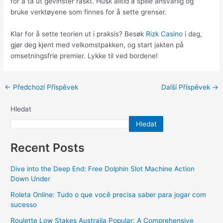
for å ta ut gevinster raskt. Husk alltid å spille ansvarlig og
bruke verktøyene som finnes for å sette grenser.
Klar for å sette teorien ut i praksis? Besøk
Rizk Casino
i dag,
gjør deg kjent med velkomstpakken, og start jakten på
omsetningsfrie premier. Lykke til ved bordene!
←
Předchozí Příspěvek
Další Příspěvek
→
Hledat
Hledat
Recent Posts
Dive into the Deep End: Free Dolphin Slot Machine Action
Down Under
Roleta Online: Tudo o que você precisa saber para jogar com
sucesso
Roulette Low Stakes Australia Popular: A Comprehensive