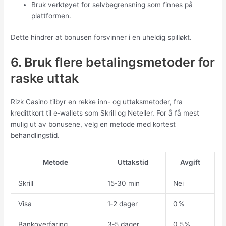
Bruk verktøyet for selvbegrensning som finnes på
plattformen.
Dette hindrer at bonusen forsvinner i en uheldig spilløkt.
6. Bruk flere betalingsmetoder for
raske uttak
Rizk Casino tilbyr en rekke inn- og uttaksmetoder, fra
kredittkort til e‑wallets som Skrill og Neteller. For å få mest
mulig ut av bonusene, velg en metode med kortest
behandlingstid.
Metode
Uttakstid
Avgift
Skrill
15‑30 min
Nei
Visa
1‑2 dager
0 %
Bankoverføring
3‑5 dager
0,5 %