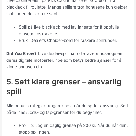
Live casino‑delen på Rizk Casino har over 300 bord, fra
blackjack til roulette. Mange spillere tror bonusene kun gjelder
slots, men det er ikke sant.
Spill på live blackjack med lav innsats for å oppfylle
omsetningskravene.
Bruk “Dealer’s Choice”‑bord for raskere spillrunder.
Did You Know?
Live dealer‑spill har ofte lavere husedge enn
deres digitale motparter, noe som betyr bedre sjanser for å
vinne bonusen din.
5. Sett klare grenser – ansvarlig
spill
Alle bonusstrategier fungerer best når du spiller ansvarlig. Sett
både innskudds- og tap‑grenser før du begynner.
Pro Tip: Lag en daglig grense på 200 kr. Når du når den,
stopp spillingen.