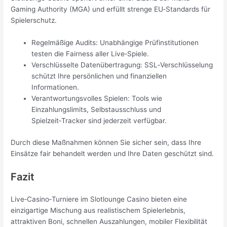
Gaming Authority (MGA) und erfüllt strenge EU‑Standards für
Spielerschutz.
Regelmäßige Audits: Unabhängige Prüfinstitutionen
testen die Fairness aller Live‑Spiele.
Verschlüsselte Datenübertragung: SSL‑Verschlüsselung
schützt Ihre persönlichen und finanziellen
Informationen.
Verantwortungsvolles Spielen: Tools wie
Einzahlungslimits, Selbstausschluss und
Spielzeit‑Tracker sind jederzeit verfügbar.
Durch diese Maßnahmen können Sie sicher sein, dass Ihre
Einsätze fair behandelt werden und Ihre Daten geschützt sind.
Fazit
Live‑Casino‑Turniere im Slotlounge Casino bieten eine
einzigartige Mischung aus realistischem Spielerlebnis,
attraktiven Boni, schnellen Auszahlungen, mobiler Flexibilität