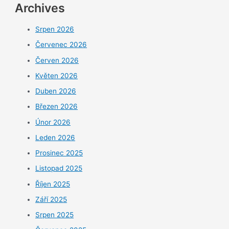
Archives
Srpen 2026
Červenec 2026
Červen 2026
Květen 2026
Duben 2026
Březen 2026
Únor 2026
Leden 2026
Prosinec 2025
Listopad 2025
Říjen 2025
Září 2025
Srpen 2025