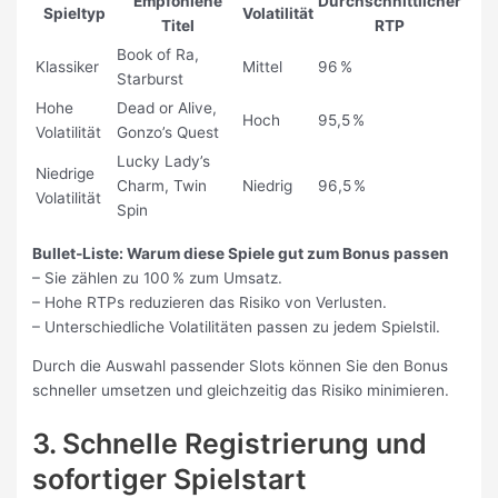
Empfohlene
Durchschnittlicher
Spieltyp
Volatilität
Titel
RTP
Book of Ra,
Klassiker
Mittel
96 %
Starburst
Hohe
Dead or Alive,
Hoch
95,5 %
Volatilität
Gonzo’s Quest
Lucky Lady’s
Niedrige
Charm, Twin
Niedrig
96,5 %
Volatilität
Spin
Bullet‑Liste: Warum diese Spiele gut zum Bonus passen
– Sie zählen zu 100 % zum Umsatz.
– Hohe RTPs reduzieren das Risiko von Verlusten.
– Unterschiedliche Volatilitäten passen zu jedem Spielstil.
Durch die Auswahl passender Slots können Sie den Bonus
schneller umsetzen und gleichzeitig das Risiko minimieren.
3. Schnelle Registrierung und
sofortiger Spielstart