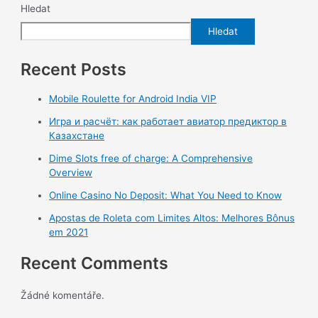
Hledat
Hledat
Recent Posts
Mobile Roulette for Android India VIP
Игра и расчёт: как работает авиатор предиктор в
Казахстане
Dime Slots free of charge: A Comprehensive
Overview
Online Casino No Deposit: What You Need to Know
Apostas de Roleta com Limites Altos: Melhores Bônus
em 2021
Recent Comments
Žádné komentáře.