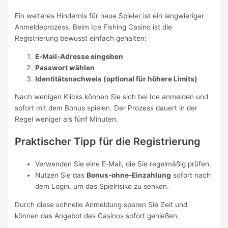
Ein weiteres Hindernis für neue Spieler ist ein langwieriger
Anmeldeprozess. Beim Ice Fishing Casino ist die
Registrierung bewusst einfach gehalten:
E‑Mail-Adresse eingeben
Passwort wählen
Identitätsnachweis (optional für höhere Limits)
Nach wenigen Klicks können Sie sich bei Ice anmelden und
sofort mit dem Bonus spielen. Der Prozess dauert in der
Regel weniger als fünf Minuten.
Praktischer Tipp für die Registrierung
Verwenden Sie eine E‑Mail, die Sie regelmäßig prüfen.
Nutzen Sie das
Bonus‑ohne‑Einzahlung
sofort nach
dem Login, um das Spielrisiko zu senken.
Durch diese schnelle Anmeldung sparen Sie Zeit und
können das Angebot des Casinos sofort genießen.