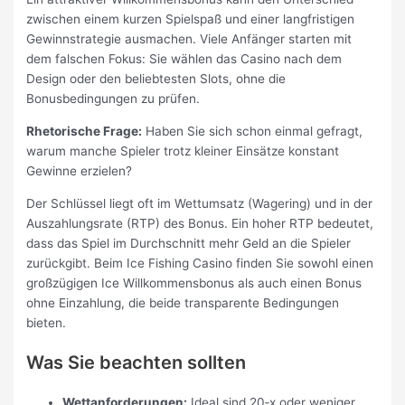
zwischen einem kurzen Spielspaß und einer langfristigen
Gewinnstrategie ausmachen. Viele Anfänger starten mit
dem falschen Fokus: Sie wählen das Casino nach dem
Design oder den beliebtesten Slots, ohne die
Bonusbedingungen zu prüfen.
Rhetorische Frage:
Haben Sie sich schon einmal gefragt,
warum manche Spieler trotz kleiner Einsätze konstant
Gewinne erzielen?
Der Schlüssel liegt oft im Wettumsatz (Wagering) und in der
Auszahlungsrate (RTP) des Bonus. Ein hoher RTP bedeutet,
dass das Spiel im Durchschnitt mehr Geld an die Spieler
zurückgibt. Beim Ice Fishing Casino finden Sie sowohl einen
großzügigen Ice Willkommensbonus als auch einen Bonus
ohne Einzahlung, die beide transparente Bedingungen
bieten.
Was Sie beachten sollten
Wettanforderungen:
Ideal sind 20‑x oder weniger.