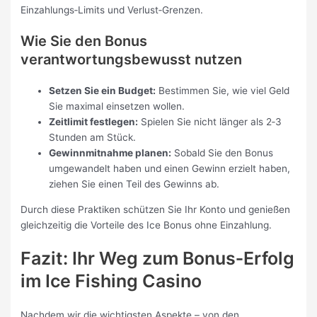
Einzahlungs‑Limits und Verlust‑Grenzen.
Wie Sie den Bonus
verantwortungsbewusst nutzen
Setzen Sie ein Budget:
Bestimmen Sie, wie viel Geld
Sie maximal einsetzen wollen.
Zeitlimit festlegen:
Spielen Sie nicht länger als 2‑3
Stunden am Stück.
Gewinnmitnahme planen:
Sobald Sie den Bonus
umgewandelt haben und einen Gewinn erzielt haben,
ziehen Sie einen Teil des Gewinns ab.
Durch diese Praktiken schützen Sie Ihr Konto und genießen
gleichzeitig die Vorteile des Ice Bonus ohne Einzahlung.
Fazit: Ihr Weg zum Bonus‑Erfolg
im Ice Fishing Casino
Nachdem wir die wichtigsten Aspekte – von den