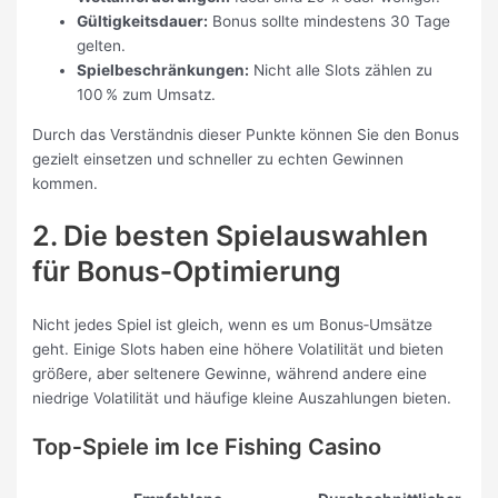
Gültigkeitsdauer:
Bonus sollte mindestens 30 Tage
gelten.
Spielbeschränkungen:
Nicht alle Slots zählen zu
100 % zum Umsatz.
Durch das Verständnis dieser Punkte können Sie den Bonus
gezielt einsetzen und schneller zu echten Gewinnen
kommen.
2. Die besten Spielauswahlen
für Bonus‑Optimierung
Nicht jedes Spiel ist gleich, wenn es um Bonus‑Umsätze
geht. Einige Slots haben eine höhere Volatilität und bieten
größere, aber seltenere Gewinne, während andere eine
niedrige Volatilität und häufige kleine Auszahlungen bieten.
Top‑Spiele im Ice Fishing Casino